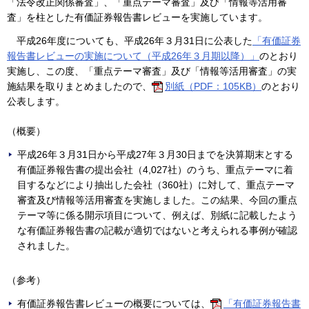
「法令改正関係審査」、「重点テーマ審査」及び「情報等活用審
査」を柱とした有価証券報告書レビューを実施しています。
平成26年度についても、平成26年３月31日に公表した
「有価証券
報告書レビューの実施について（平成26年３月期以降）」
のとおり
実施し、この度、「重点テーマ審査」及び「情報等活用審査」の実
施結果を取りまとめましたので、
別紙（PDF：105KB）
のとおり
公表します。
（概要）
平成26年３月31日から平成27年３月30日までを決算期末とする
有価証券報告書の提出会社（4,027社）のうち、重点テーマに着
目するなどにより抽出した会社（360社）に対して、重点テーマ
審査及び情報等活用審査を実施しました。この結果、今回の重点
テーマ等に係る開示項目について、例えば、別紙に記載したよう
な有価証券報告書の記載が適切ではないと考えられる事例が確認
されました。
（参考）
有価証券報告書レビューの概要については、
「有価証券報告書