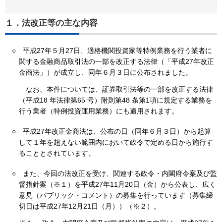
１．法改正等の主な内容
○
平成27年５月27日、適格機関投資家等特例業務を行う業者に
関する金融商品取引法の一部を改正する法律（「平成27年改正
金商法」）が成立し、同年６月３日に公布されました。
なお、本件については、証券取引法等の一部を改正する法律
（平成18 年法律第65 号）附則第48 条第1項に規定する業務を
行う業者（特例投資運用業務）にも適用されます。
○
平成27年改正金商法は、公布の日（同年６月３日）から起算
して１年を超えない範囲内において政令で定める日から施行す
ることとされています。
○
また、今回の法改正を受け、関連する政令・内閣府令案及び監
督指針案（※１）を平成27年11月20日（金）から公表し、広く
意見（パブリック・コメント）の募集を行っています（募集締
切日は平成27年12月21日（月））（※２）。