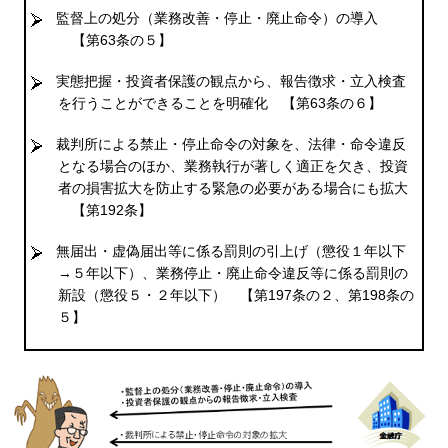
監督上の処分（業務改善・停止・廃止命令）の導入
【第63条の５】
実態把握・投資者保護の観点から、報告徴求・立入検査
を行うことができることを明確化
【第63条の６】
裁判所による禁止・停止命令の対象を、法律・命令違反
となる場合のほか、業務執行が著しく適正を欠き、投資
者の損害拡大を防止する緊急の必要がある場合にも拡大
【第192条】
無届出・虚偽届出等に係る罰則の引上げ（懲役１年以下
→５年以下）、業務停止・廃止命令違反等に係る罰則の
新設（懲役５・２年以下）
【第197条の２、第198条の
５】