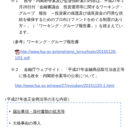
※１
政令・内閣府令案及び監督指針案の内容は、平成27年１
月28日付「金融審議会 投資運用等に関するワーキング・
グループ 報告 ～投資家の保護及び成長資金の円滑な供
給を確保するためのプロ向けファンドをめぐる制度のあり
方～」（「ワーキング・グループ報告書」）を踏まえてい
ます。
（参考）ワーキング・グループ報告書
http://www.fsa.go.jp/singi/singi_kinyu/tosin/20150128-
1/01.pdf
※２
金融庁ウェブサイト：「平成27年金融商品取引法改正等
に係る政令・内閣府令案等の公表について」
http://www.fsa.go.jp/news/27/syouken/20151120-1.html
（平成27年改正金商法等の主な内容）
届出事項・添付書類の拡充等
欠格事由の導入