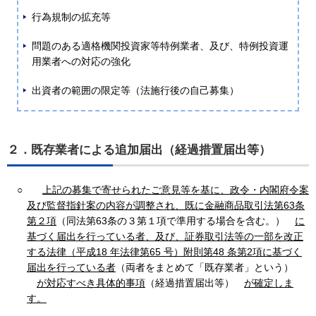
行為規制の拡充等
問題のある適格機関投資家等特例業者、及び、特例投資運
用業者への対応の強化
出資者の範囲の限定等（法施行後の自己募集）
２．既存業者による追加届出（経過措置届出等）
○
上記の募集で寄せられたご意見等を基に、政令・内閣府令案
及び監督指針案の内容が調整され、既に金融商品取引法第63条
第２項
（同法第63条の３第１項で準用する場合を含む。）
に
基づく届出を行っている者、及び、証券取引法等の一部を改正
する法律（平成18 年法律第65 号）附則第48 条第2項に基づく
届出を行っている者
（両者をまとめて「既存業者」という）
が対応すべき具体的事項
（経過措置届出等）
が確定しま
す。