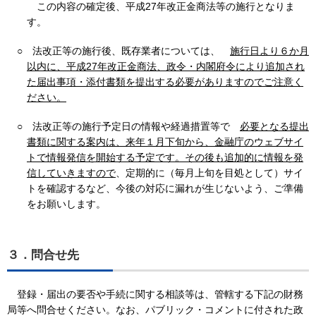
この内容の確定後、平成27年改正金商法等の施行となりま
す。
○
法改正等の施行後、既存業者については、
施行日より６か月
以内に、平成27年改正金商法、政令・内閣府令により追加され
た届出事項・添付書類を提出する必要がありますのでご注意く
ださい。
○
法改正等の施行予定日の情報や経過措置等で
必要となる提出
書類に関する案内は、来年１月下旬から、金融庁のウェブサイ
トで情報発信を開始する予定です。その後も追加的に情報を発
信していきますので
、定期的に（毎月上旬を目処として）サイ
トを確認するなど、今後の対応に漏れが生じないよう、ご準備
をお願いします。
３．問合せ先
登録・届出の要否や手続に関する相談等は、管轄する下記の財務
局等へ問合せください。なお、パブリック・コメントに付された政