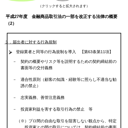
（クリックすると拡大されます）
平成27年度 金融商品取引法の一部を改正する法律の概要
（2）
３．届出者に対する行為規制
登録業者と同等の行為規制を導入
【第63条第11項】
－
契約の概要やリスク等を説明するための契約締結前の
書面等の交付義務
－
適合性原則（顧客の知識・経験等に照らし不適当な勧
誘の禁止）
－
忠実義務、善管注意義務
－
投資家利益を害する取引行為の禁止 等
（※）プロ間の自由な取引を阻害しない観点から、特定
投資家との間の取引については、契約締結前の書面