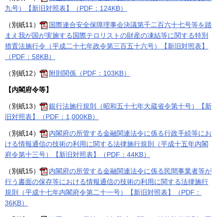
九号）【新旧対照表】（PDF：124KB）
（別紙11）
国際連合安全保障理事会決議第千二百六十七号等を踏
まえ我が国が実施する国際テロリストの財産の凍結等に関する特別
措置法施行令（平成二十七年政令第三百五十六号）【新旧対照表】
（PDF：58KB）
（別紙12）
附則関係（PDF：103KB）
【内閣府令等】
（別紙13）
銀行法施行規則（昭和五十七年大蔵省令第十号）【新
旧対照表】（PDF：1,000KB）
（別紙14）
内閣府の所管する金融関連法令に係る行政手続等にお
ける情報通信の技術の利用に関する法律施行規則（平成十五年内閣
府令第十三号）【新旧対照表】（PDF：44KB）
（別紙15）
内閣府の所管する金融関連法令に係る民間事業者等が
行う書面の保存等における情報通信の技術の利用に関する法律施行
規則（平成十七年内閣府令第二十一号）【新旧対照表】（PDF：
36KB）