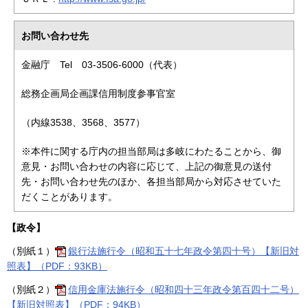
お問い合わせ先
金融庁 Tel 03-3506-6000（代表）
総務企画局企画課信用制度参事官室
（内線3538、3568、3577）
※本件に関する庁内の担当部局は多岐にわたることから、御
意見・お問い合わせの内容に応じて、上記の御意見の送付
先・お問い合わせ先のほか、各担当部局から対応させていた
だくことがあります。
【政令】
（別紙１）
銀行法施行令（昭和五十七年政令第四十号）【新旧対
照表】（PDF：93KB）
（別紙２）
信用金庫法施行令（昭和四十三年政令第百四十二号）
【新旧対照表】（PDF：94KB）