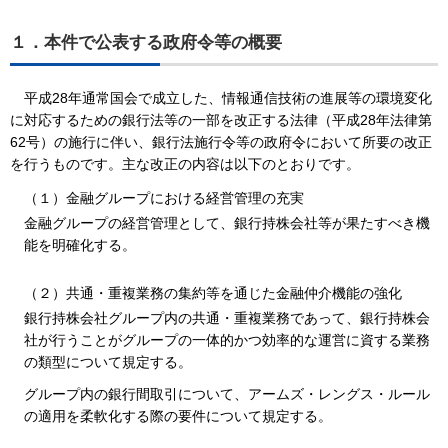
１．本件で公表する政府令等の概要
平成28年通常国会で成立した、情報通信技術の進展等の環境変化
に対応するための銀行法等の一部を改正する法律（平成28年法律第
62号）の施行に伴い、銀行法施行令等の政府令において所要の改正
を行うものです。主な改正の内容は以下のとおりです。
（１）金融グループにおける経営管理の充実
金融グループの経営管理として、銀行持株会社等が果たすべき機
能を明確化する。
（２）共通・重複業務の集約等を通じた金融仲介機能の強化
銀行持株会社グループ内の共通・重複業務であって、銀行持株会
社が行うことがグループの一体的かつ効率的な運営に資する業務
の類型について規定する。
グループ内の銀行間取引について、アームズ・レングス・ルール
の適用を柔軟化する際の要件について規定する。