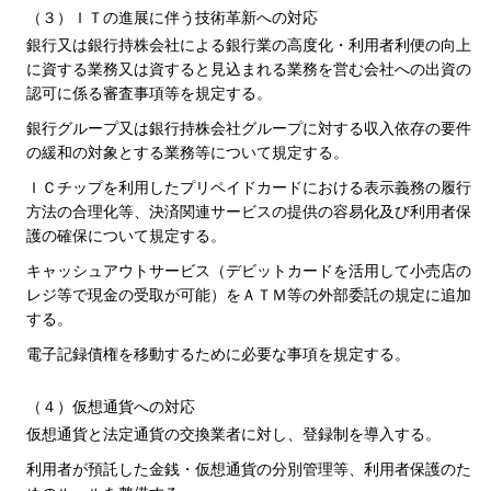
（３）ＩＴの進展に伴う技術革新への対応
銀行又は銀行持株会社による銀行業の高度化・利用者利便の向上
に資する業務又は資すると見込まれる業務を営む会社への出資の
認可に係る審査事項等を規定する。
銀行グループ又は銀行持株会社グループに対する収入依存の要件
の緩和の対象とする業務等について規定する。
ＩＣチップを利用したプリペイドカードにおける表示義務の履行
方法の合理化等、決済関連サービスの提供の容易化及び利用者保
護の確保について規定する。
キャッシュアウトサービス（デビットカードを活用して小売店の
レジ等で現金の受取が可能）をＡＴＭ等の外部委託の規定に追加
する。
電子記録債権を移動するために必要な事項を規定する。
（４）仮想通貨への対応
仮想通貨と法定通貨の交換業者に対し、登録制を導入する。
利用者が預託した金銭・仮想通貨の分別管理等、利用者保護のた