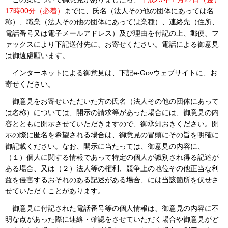
17時00分（必着）
までに、氏名（法人その他の団体にあっては名
称）、職業（法人その他の団体にあっては業種）、連絡先（住所、
電話番号又は電子メールアドレス）及び理由を付記の上、郵便、フ
ァックスにより下記送付先に、お寄せください。電話による御意見
は御遠慮願います。
インターネットによる御意見は、下記e-Govウェブサイトに、お
寄せください。
御意見をお寄せいただいた方の氏名（法人その他の団体にあって
は名称）については、開示の請求等があった場合には、御意見の内
容とともに開示させていただきますので、御承知おきください。開
示の際に匿名を希望される場合は、御意見の冒頭にその旨を明確に
御記載ください。なお、開示に当たっては、御意見の内容に、
（１）個人に関する情報であって特定の個人が識別され得る記述が
ある場合、又は（２）法人等の権利、競争上の地位その他正当な利
益を侵害するおそれのある記述がある場合、には当該箇所を伏せさ
せていただくことがあります。
御意見に付記された電話番号等の個人情報は、御意見の内容に不
明な点があった際に連絡・確認をさせていただく場合や御意見がど