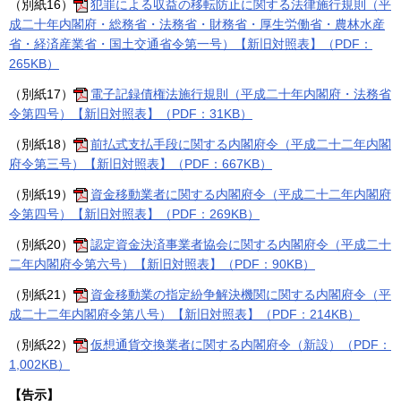
（別紙16）
犯罪による収益の移転防止に関する法律施行規則（平
成二十年内閣府・総務省・法務省・財務省・厚生労働省・農林水産
省・経済産業省・国土交通省令第一号）【新旧対照表】（PDF：
265KB）
（別紙17）
電子記録債権法施行規則（平成二十年内閣府・法務省
令第四号）【新旧対照表】（PDF：31KB）
（別紙18）
前払式支払手段に関する内閣府令（平成二十二年内閣
府令第三号）【新旧対照表】（PDF：667KB）
（別紙19）
資金移動業者に関する内閣府令（平成二十二年内閣府
令第四号）【新旧対照表】（PDF：269KB）
（別紙20）
認定資金決済事業者協会に関する内閣府令（平成二十
二年内閣府令第六号）【新旧対照表】（PDF：90KB）
（別紙21）
資金移動業の指定紛争解決機関に関する内閣府令（平
成二十二年内閣府令第八号）【新旧対照表】（PDF：214KB）
（別紙22）
仮想通貨交換業者に関する内閣府令（新設）（PDF：
1,002KB）
【告示】