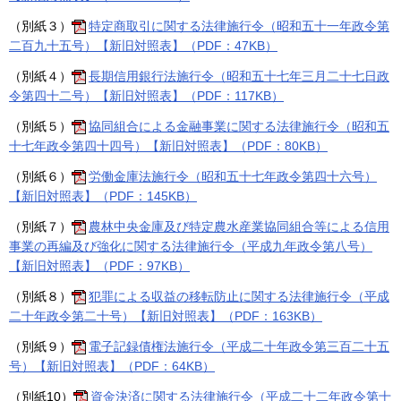
（別紙３）
特定商取引に関する法律施行令（昭和五十一年政令第
二百九十五号）【新旧対照表】（PDF：47KB）
（別紙４）
長期信用銀行法施行令（昭和五十七年三月二十七日政
令第四十二号）【新旧対照表】（PDF：117KB）
（別紙５）
協同組合による金融事業に関する法律施行令（昭和五
十七年政令第四十四号）【新旧対照表】（PDF：80KB）
（別紙６）
労働金庫法施行令（昭和五十七年政令第四十六号）
【新旧対照表】（PDF：145KB）
（別紙７）
農林中央金庫及び特定農水産業協同組合等による信用
事業の再編及び強化に関する法律施行令（平成九年政令第八号）
【新旧対照表】（PDF：97KB）
（別紙８）
犯罪による収益の移転防止に関する法律施行令（平成
二十年政令第二十号）【新旧対照表】（PDF：163KB）
（別紙９）
電子記録債権法施行令（平成二十年政令第三百二十五
号）【新旧対照表】（PDF：64KB）
（別紙10）
資金決済に関する法律施行令（平成二十二年政令第十