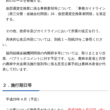
めのルールを整備する。
仮想通貨交換業に係る事務要領等について、「事務ガイドライン
（第三分冊：金融会社関係）16．仮想通貨交換業者関係」を策定
する。
その他、政府令及びガイドラインにおいて所要の改正を行う。
具体的な改正内容については、別紙１～別紙29をご参照くださ
い。
協同組織金融機関関係の内閣府令等については、取りまとまり次
第、パブリックコメントに付す予定です。なお、農林水産省と共管
の農林中央金庫法施行規則等に係る意見公募手続は農林水産省が代
表して行います。
２．施行期日等
平成29年４月（予定）
この案について御意見がありましたら、
平成29年１月27日（金）