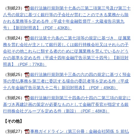
（別紙23）
銀行法施行規則第十七条の三第二項第三号及び第三十
八号の規定に基づく銀行等の子会社が営むことのできる業務から除
かれる業務等を定める件（平成十年金融監督庁・大蔵省告示第九
号）【新旧対照表】（PDF：43KB）
（別紙24）
銀行法第十六条の二第七項等の規定に基づき、従属業
務を営む会社が主として銀行若しくは銀行持株会社又はそれらの子
会社その他これらに類する者のために従属業務を営んでいるかどう
かの基準を定める件（平成十四年金融庁告示第三十四号）【新旧対
照表】（PDF：77KB）
（別紙25）
銀行法施行規則第十三条の六の四の規定に基づく預金
等の受払事務を第三者に委託する場合の委託者等を定める件（平成
十八年金融庁告示第九十二号）新旧対照表】（PDF：49KB）
（別紙26）
銀行法施行規則第三十四条の十四の二第三項の規定に
基づき再建計画の策定が必要なものとして金融庁長官が指定する銀
行持株会社グループを定める件（新設）（PDF：48KB）
【その他】
（別紙27）
事務ガイドライン（第三分冊：金融会社関係 ５ 前払