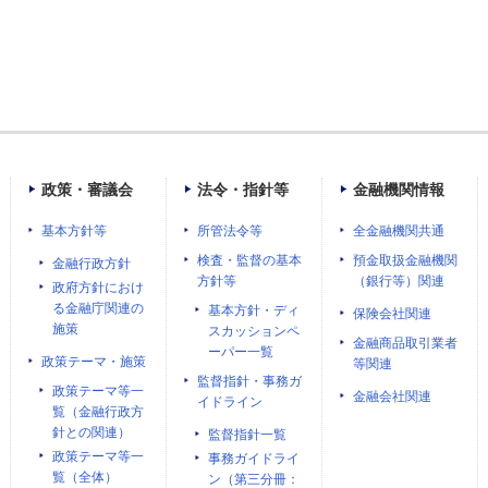
政策・審議会
法令・指針等
金融機関情報
基本方針等
所管法令等
全金融機関共通
検査・監督の基本
預金取扱金融機関
金融行政方針
方針等
（銀行等）関連
政府方針におけ
る金融庁関連の
基本方針・ディ
保険会社関連
施策
スカッションペ
金融商品取引業者
ーパー一覧
政策テーマ・施策
等関連
監督指針・事務ガ
政策テーマ等一
金融会社関連
イドライン
覧（金融行政方
針との関連）
監督指針一覧
政策テーマ等一
事務ガイドライ
覧（全体）
ン（第三分冊：