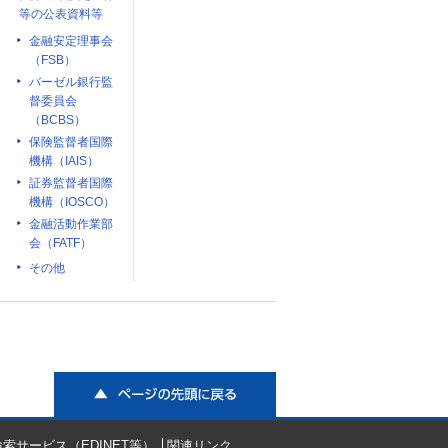
等の公表資料等
金融安定理事会
（FSB）
バーゼル銀行監
督委員会
（BCBS）
保険監督者国際
機構（IAIS）
証券監督者国際
機構（IOSCO）
金融活動作業部
会（FATF）
その他
ページの先頭に戻る
索サービス（EDINET等）
関連リンク