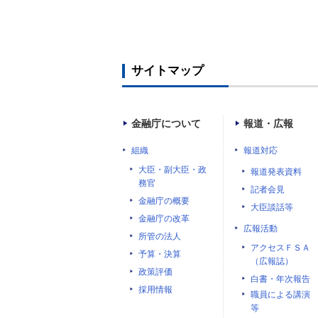
サイトマップ
金融庁について
報道・広報
組織
報道対応
大臣・副大臣・政
報道発表資料
務官
記者会見
金融庁の概要
大臣談話等
金融庁の改革
広報活動
所管の法人
アクセスＦＳＡ
予算・決算
（広報誌）
政策評価
白書・年次報告
採用情報
職員による講演
等