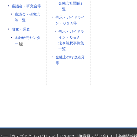
金融会社関係）
審議会・研究会等
一覧
審議会・研究会
告示・ガイドライ
等一覧
ン・Ｑ＆Ａ等
研究・調査
告示・ガイドラ
イン・Ｑ＆Ａ・
金融研究センタ
法令解釈事例集
ー
一覧
金融上の行政処分
等
シー
ウェブアクセシビリティ
アクセス
御意見・問い合わせ
各種情報検