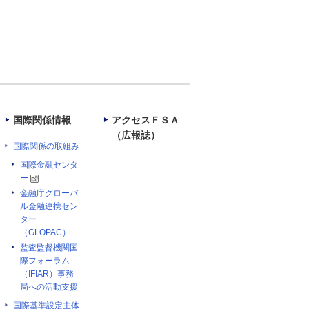
国際関係情報
アクセスＦＳＡ
（広報誌）
国際関係の取組み
国際金融センタ
ー
金融庁グローバ
ル金融連携セン
ター
（GLOPAC）
監査監督機関国
際フォーラム
（IFIAR）事務
局への活動支援
国際基準設定主体