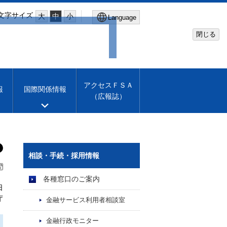
文字サイズ
大
中
小
Language
閉じる
Global Site
Financial Services Agency
アクセスＦＳＡ
報
国際関係情報
（広報誌）
Machine translation
English
相談・手続・採用情報
各種窓口のご案内
日
庁
金融サービス利用者相談室
金融行政モニター