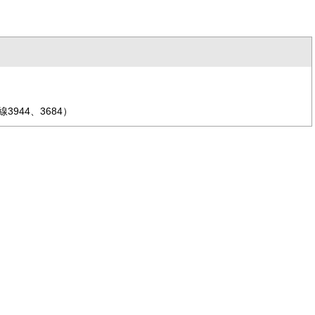
。
944、3684）