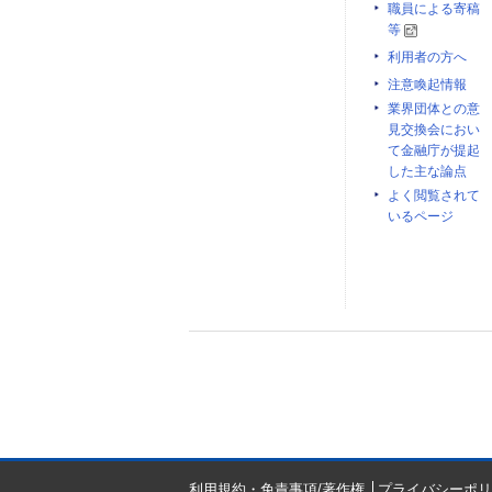
職員による寄稿
等
利用者の方へ
注意喚起情報
業界団体との意
見交換会におい
て金融庁が提起
した主な論点
よく閲覧されて
いるページ
利用規約・免責事項/著作権
プライバシーポリ