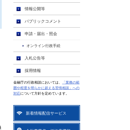
情報公開等
パブリックコメント
申請・届出・照会
オンライン行政手続
入札公告等
採用情報
金融庁の行政相談においては、
「業務の範
囲や程度を明らかに超える苦情相談」への
対応
について方針を定めています。
新着情報配信サービス
融