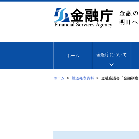
本
文
へ
移
動
金融庁について
ホーム
ホーム
報道発表資料
金融審議会「金融制度