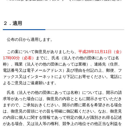
２．適用
公布の日から適用します。
この案について御意見がありましたら、
平成28年11月11日（金）
17時00分（必着）
までに、氏名（法人その他の団体にあっては名
称）、職業（法人その他の団体にあっては業種）、連絡先（住所、
電話番号又は電子メールアドレス）及び理由を付記の上、郵便、フ
ァックス又はインターネットにより下記にお寄せください。電話に
よるご意見はご遠慮願います。
氏名（法人その他の団体にあっては名称）については、開示の請
求等があった場合には、御意見の内容とともに開示させていただき
ますので、ご承知おきください。開示の際に匿名を希望される場合
は、御意見の冒頭にその旨を明確に御記載ください。なお、御意見
の内容に個人に関する情報であって特定の個人が識別され得る記述
がある場合、又は法人等の権利、競争上の地位その他正当な利益を