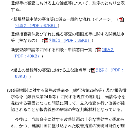
登録等の審査における主な論点等について、別添のとおり公表
する。
○新規登録申請の審査等に係る一般的な流れ（イメージ）（
別添２（PDF：67KB）
）
登録拒否要件及びそれに係る審査の着眼点等に関する関係法令
等（主なもの）（
別紙１（PDF：35KB）
）
新規登録申請等に関する相談・申請窓口一覧（
別紙２
（PDF：49KB）
）
○過去の登録等の審査における主な論点等（
別添３（PDF：
83KB）
）
(3)金融機関に対する業務改善命令（銀行法第26条等）及び報告徴
求命令（銀行法第24条等）に関する現在の運用は、当該命令を
発出する要因となった問題に関して、立入検査を行い改善が確
認されることが報告義務の解除の主な判断材料となっている。
今後は、当該命令に対する改善計画の十分な実効性が認めら
れ、かつ、当該計画に盛り込まれた改善措置の実現可能性が確