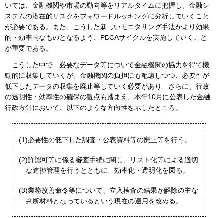
いては、金融機関や市場の動向等をリアルタイムに把握し、金融シ
ステムの潜在的リスクをフォワードルッキングに分析していくこと
が必要である。また、こうした新しいモニタリング手法がより効果
的・効率的なものとなるよう、PDCAサイクルを実施していくこと
が重要である。
こうした中で、必要なデータ等について金融機関の協力を得て機
動的に収集していくが、金融機関の負担にも配慮しつつ、必要性が
低下したデータの収集を廃止等していく必要があり、さらに、行政
の透明性・効率性の確保の観点も踏まえ、本年10月に公表した金融
行政方針において、以下のような方向性を示したところ。
(1)必要性の低下した調査・公表資料等の廃止等を行う。
(2)許認可等に係る審査手続に関し、リスト化等による適切
な進捗管理を行うとともに、効率化・透明化を図る。
(3)業務改善命令等について、立入検査の結果が解除の主な
判断材料となっているという現在の運用を改める。