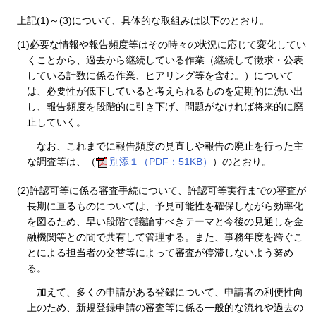
上記(1)～(3)について、具体的な取組みは以下のとおり。
(1)必要な情報や報告頻度等はその時々の状況に応じて変化してい
くことから、過去から継続している作業（継続して徴求・公表
している計数に係る作業、ヒアリング等を含む。）について
は、必要性が低下していると考えられるものを定期的に洗い出
し、報告頻度を段階的に引き下げ、問題がなければ将来的に廃
止していく。
なお、これまでに報告頻度の見直しや報告の廃止を行った主
な調査等は、（
別添１（PDF：51KB）
）のとおり。
(2)許認可等に係る審査手続について、許認可等実行までの審査が
長期に亘るものについては、予見可能性を確保しながら効率化
を図るため、早い段階で議論すべきテーマと今後の見通しを金
融機関等との間で共有して管理する。また、事務年度を跨ぐこ
とによる担当者の交替等によって審査が停滞しないよう努め
る。
加えて、多くの申請がある登録について、申請者の利便性向
上のため、新規登録申請の審査等に係る一般的な流れや過去の