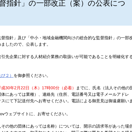
督指針」の一部改正（案）の公表につ
監督指針」及び「中小・地域金融機関向けの総合的な監督指針」の一部
めましたので、公表します。
取引先企業に対する人材紹介業務の取扱いが可能であることを明確化す
及び２）
を御参照ください。
平成30年2月22日（木）17時00分（必着）
までに、氏名（法人その他の
団体にあっては業種）、連絡先（住所、電話番号又は電子メールアドレ
クスにて下記送付先へお寄せください。電話による御意見は御遠慮願い
Govウェブサイトに、お寄せください。
人その他の団体にあっては名称）については、開示の請求等があった場