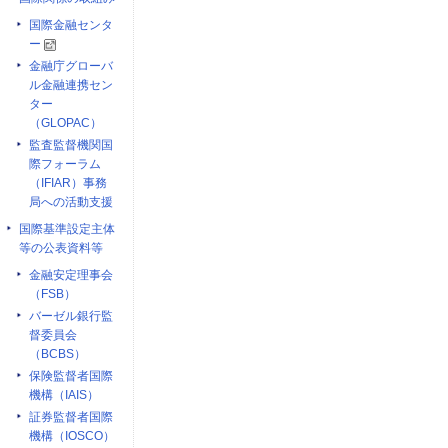
国際金融センタ
ー
金融庁グローバ
ル金融連携セン
ター
（GLOPAC）
監査監督機関国
際フォーラム
（IFIAR）事務
局への活動支援
国際基準設定主体
等の公表資料等
金融安定理事会
（FSB）
バーゼル銀行監
督委員会
（BCBS）
保険監督者国際
機構（IAIS）
証券監督者国際
機構（IOSCO）