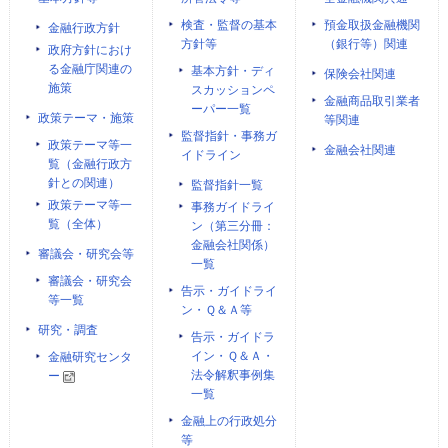
検査・監督の基本
預金取扱金融機関
金融行政方針
方針等
（銀行等）関連
政府方針におけ
る金融庁関連の
基本方針・ディ
保険会社関連
施策
スカッションペ
金融商品取引業者
ーパー一覧
政策テーマ・施策
等関連
監督指針・事務ガ
政策テーマ等一
金融会社関連
イドライン
覧（金融行政方
針との関連）
監督指針一覧
政策テーマ等一
事務ガイドライ
覧（全体）
ン（第三分冊：
金融会社関係）
審議会・研究会等
一覧
審議会・研究会
告示・ガイドライ
等一覧
ン・Ｑ＆Ａ等
研究・調査
告示・ガイドラ
イン・Ｑ＆Ａ・
金融研究センタ
法令解釈事例集
ー
一覧
金融上の行政処分
等