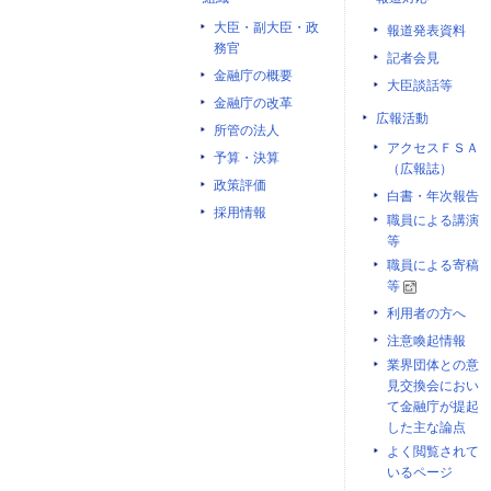
大臣・副大臣・政
報道発表資料
務官
記者会見
金融庁の概要
大臣談話等
金融庁の改革
広報活動
所管の法人
アクセスＦＳＡ
予算・決算
（広報誌）
政策評価
白書・年次報告
採用情報
職員による講演
等
職員による寄稿
等
利用者の方へ
注意喚起情報
業界団体との意
見交換会におい
て金融庁が提起
した主な論点
よく閲覧されて
いるページ