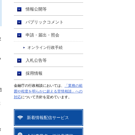
情報公開等
パブリックコメント
申請・届出・照会
改
オンライン行政手続
る
入札公告等
採用情報
金融庁の行政相談においては、
「業務の範
団
囲や程度を明らかに超える苦情相談」への
対応
について方針を定めています。
ま
新着情報配信サービス
合