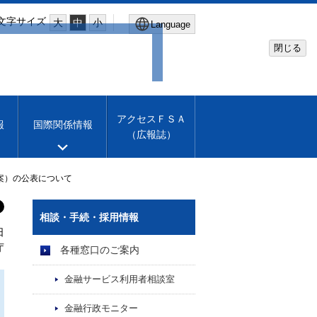
文字サイズ
大
中
小
Language
閉じる
Global Site
Financial Services Agency
アクセスＦＳＡ
報
国際関係情報
（広報誌）
Machine translation
English
案）の公表について
相談・手続・採用情報
日
庁
各種窓口のご案内
金融サービス利用者相談室
金融行政モニター