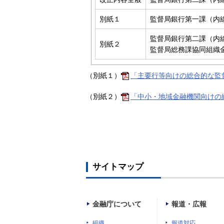
別紙１
監督局銀行第一課（内線2
監督局銀行第二課（内線3
別紙２
監督局総務課協同組織金
（別紙１）
「主要行等向けの総合的な監督
（別紙２）
「中小・地域金融機関向けの総
サイトマップ
金融庁について
報道・広報
組織
報道対応