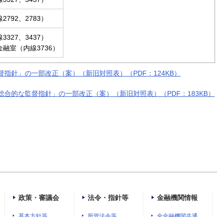
792、2783）
327、3437）
融室（内線3736）
指針」の一部改正（案）（新旧対照表）（PDF：124KB）
合的な監督指針」の一部改正（案）（新旧対照表）（PDF：183KB）
政策・審議会
法令・指針等
金融機関情報
基本方針等
所管法令等
全金融機関共通