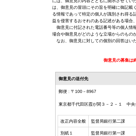
には、御意見の内容とともに開示させてい
は、御意見の冒頭にその旨を明確に御記載
る情報であって特定の個人が識別され得る
益を侵害するおそれのある記述がある場合
御意見に付記された電話番号等の個人情
場合や御意見がどのような立場からのもの
なお、御意見に対しての個別の回答はい
御意見の募集は
御意見の送付先
郵便 : 〒100－8967
東京都千代田区霞が関３－２－１ 中央
改正内容全般
監督局銀行第二課
別紙１
監督局銀行第一課