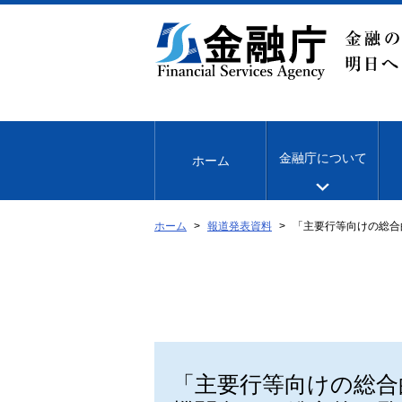
本
文
へ
移
動
金融庁について
ホーム
ホーム
報道発表資料
「主要行等向けの総合
「主要行等向けの総合