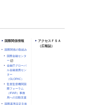
国際関係情報
アクセスＦＳＡ
（広報誌）
国際関係の取組み
国際金融センタ
ー
金融庁グローバ
ル金融連携セン
ター
（GLOPAC）
監査監督機関国
際フォーラム
（IFIAR）事務
局への活動支援
国際基準設定主体