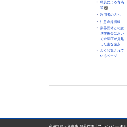
職員による寄稿
等
利用者の方へ
注意喚起情報
業界団体との意
見交換会におい
て金融庁が提起
した主な論点
よく閲覧されて
いるページ
利用規約・免責事項/著作権
プライバシーポリ