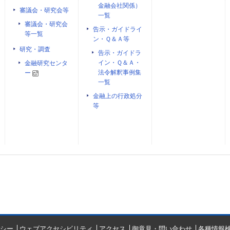
金融会社関係）
審議会・研究会等
一覧
審議会・研究会
告示・ガイドライ
等一覧
ン・Ｑ＆Ａ等
研究・調査
告示・ガイドラ
イン・Ｑ＆Ａ・
金融研究センタ
法令解釈事例集
ー
一覧
金融上の行政処分
等
シー
ウェブアクセシビリティ
アクセス
御意見・問い合わせ
各種情報検