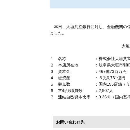
本日、大垣共立銀行に対し、金融機関の信
ました。
大垣
１．名称 ：株式会社大垣共立
２．本店所在地 ：岐阜県大垣市郭町３
３．資本金 ：467億73百万円
４．総資産 ：５兆6,731億円
５．拠点数 ：国内155店舗（うち出
６．常勤役職員数 ：2,907人
７．連結自己資本比率 ：9.36％（国内基
お問い合わせ先