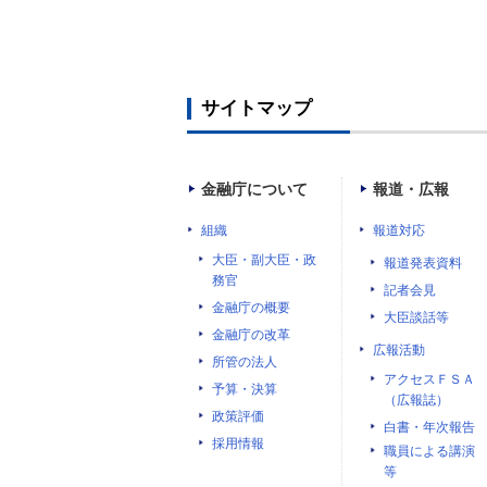
サイトマップ
金融庁について
報道・広報
組織
報道対応
大臣・副大臣・政
報道発表資料
務官
記者会見
金融庁の概要
大臣談話等
金融庁の改革
広報活動
所管の法人
アクセスＦＳＡ
予算・決算
（広報誌）
政策評価
白書・年次報告
採用情報
職員による講演
等