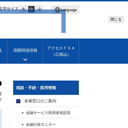
文字サイズ
大
中
小
Language
閉じる
Global Site
Financial Services Agency
アクセスＦＳＡ
報
国際関係情報
（広報誌）
Machine translation
English
相談・手続・採用情報
日
庁
各種窓口のご案内
金融サービス利用者相談室
金融行政モニター