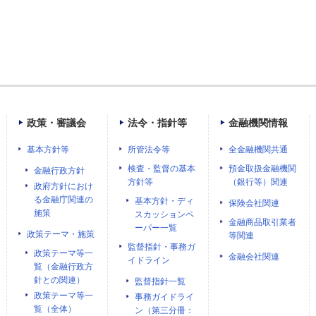
政策・審議会
法令・指針等
金融機関情報
基本方針等
所管法令等
全金融機関共通
検査・監督の基本
預金取扱金融機関
金融行政方針
方針等
（銀行等）関連
政府方針におけ
る金融庁関連の
基本方針・ディ
保険会社関連
施策
スカッションペ
金融商品取引業者
ーパー一覧
政策テーマ・施策
等関連
監督指針・事務ガ
政策テーマ等一
金融会社関連
イドライン
覧（金融行政方
針との関連）
監督指針一覧
政策テーマ等一
事務ガイドライ
覧（全体）
ン（第三分冊：