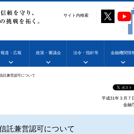
サイト内検索
報道・広報
政策・審議会
法令・指針等
金融機関情
信託兼営認可について
平成31年３月７
金融
信託兼営認可について