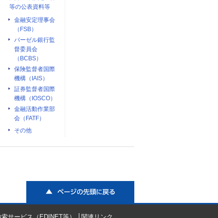
等の公表資料等
金融安定理事会
（FSB）
バーゼル銀行監
督委員会
（BCBS）
保険監督者国際
機構（IAIS）
証券監督者国際
機構（IOSCO）
金融活動作業部
会（FATF）
その他
ページの先頭に戻る
索サービス（EDINET等）
関連リンク