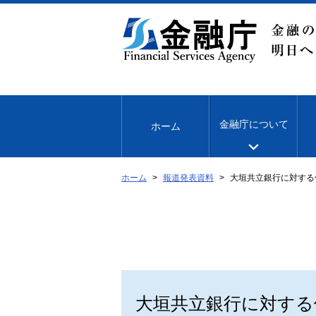
本
文
へ
移
動
金融庁について
ホーム
ホーム
報道発表資料
大垣共立銀行に対する
大垣共立銀行に対する