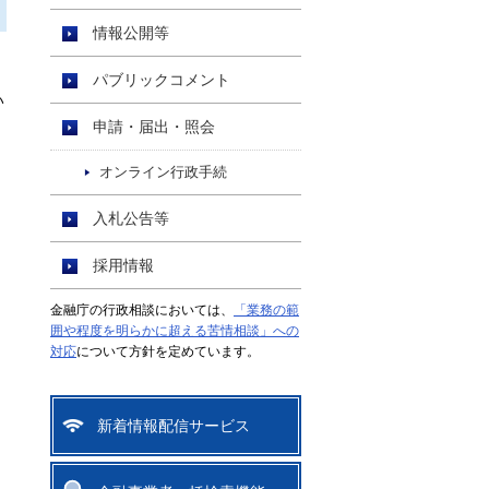
情報公開等
パブリックコメント
い
申請・届出・照会
オンライン行政手続
入札公告等
採用情報
金融庁の行政相談においては、
「業務の範
囲や程度を明らかに超える苦情相談」への
対応
について方針を定めています。
新着情報配信サービス