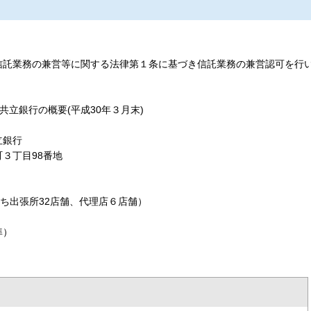
託業務の兼営等に関する法律第１条に基づき信託業務の兼営認可を行
共立銀行の概要(平成30年３月末)
銀行
丁目98番地
張所32店舗、代理店６店舗）
準）