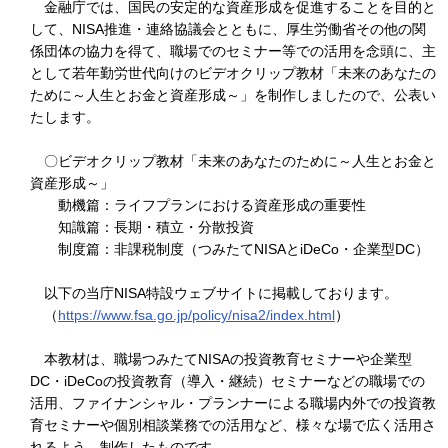
金融庁では、国民の安定的な資産形成を促進することを目的と
して、NISA推進・連絡協議会とともに、厚生労働省その他の関
係団体の協力を得て、職場でのセミナー等での活用を念頭に、主
として若年勤労世代向けのビデオクリップ教材「未来のあなたの
ために～人生とお金と資産形成～」を制作しましたので、公表い
たします。
〇ビデオクリップ教材「未来のあなたのために～人生とお金と
資産形成～」
動機篇：ライフプランにおける資産形成の重要性
知識篇：長期・積立・分散投資
制度篇：非課税制度（つみたてNISAとiDeCo・企業型DC）
以下の当庁NISA特設ウェブサイトに掲載しております。
（
https://www.fsa.go.jp/policy/nisa2/index.html
）
本教材は、職場つみたてNISAの投資教育セミナーや企業型
DC・iDeCoの投資教育（導入・継続）セミナーなどの職場での
活用、ファイナンシャル・プランナーによる職場内外での投資教
育セミナーや個別相談業務での活用など、様々な場で広く活用さ
れるよう、制作したものです。