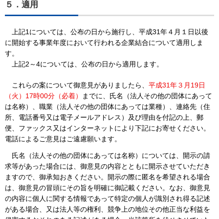
５．適用
上記1については、公布の日から施行し、平成31年４月１日以後
に開始する事業年度において行われる企業結合について適用しま
す。
上記2～4については、公布の日から適用します。
これらの案について御意見がありましたら、
平成31年３月19日
（火）17時00分（必着）
までに、氏名（法人その他の団体にあって
は名称）、職業（法人その他の団体にあっては業種）、連絡先（住
所、電話番号又は電子メールアドレス）及び理由を付記の上、郵
便、ファックス又はインターネットにより下記にお寄せください。
電話によるご意見はご遠慮願います。
氏名（法人その他の団体にあっては名称）については、開示の請
求等があった場合には、御意見の内容とともに開示させていただき
ますので、御承知おきください。開示の際に匿名を希望される場合
は、御意見の冒頭にその旨を明確に御記載ください。なお、御意見
の内容に個人に関する情報であって特定の個人が識別され得る記述
がある場合、又は法人等の権利、競争上の地位その他正当な利益を