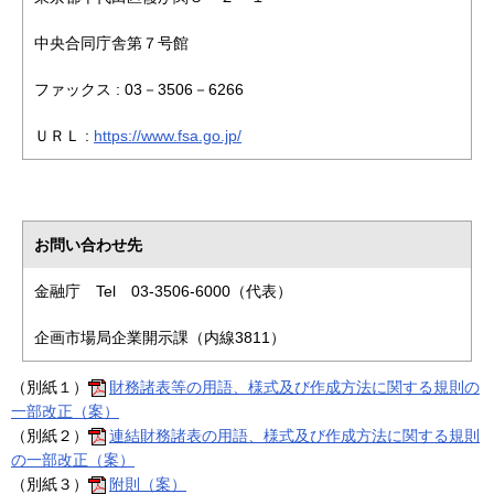
中央合同庁舎第７号館
ファックス : 03－3506－6266
ＵＲＬ :
https://www.fsa.go.jp/
お問い合わせ先
金融庁 Tel 03-3506-6000（代表）
企画市場局企業開示課（内線3811）
（別紙１）
財務諸表等の用語、様式及び作成方法に関する規則の
一部改正（案）
（別紙２）
連結財務諸表の用語、様式及び作成方法に関する規則
の一部改正（案）
（別紙３）
附則（案）