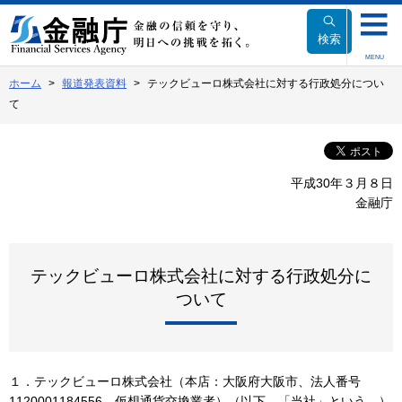
本
文
検索
へ
MENU
移
ホーム
報道発表資料
テックビューロ株式会社に対する行政処分につい
動
て
平成30年３月８日
金融庁
テックビューロ株式会社に対する行政処分に
ついて
１．テックビューロ株式会社（本店：大阪府大阪市、法人番号
1120001184556、仮想通貨交換業者）（以下、「当社」という。）