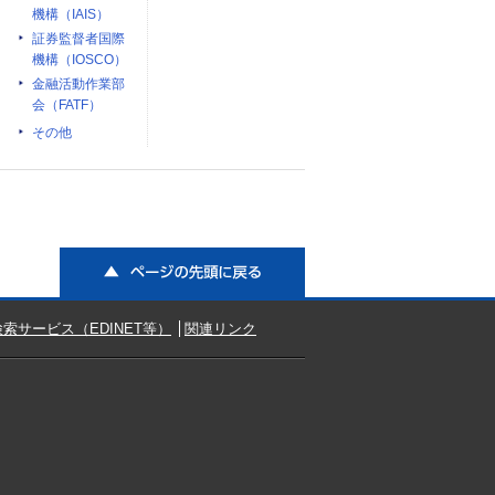
機構（IAIS）
証券監督者国際
機構（IOSCO）
金融活動作業部
会（FATF）
その他
ページの先頭に戻る
索サービス（EDINET等）
関連リンク