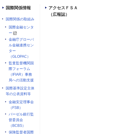
国際関係情報
アクセスＦＳＡ
（広報誌）
国際関係の取組み
国際金融センタ
ー
金融庁グローバ
ル金融連携セン
ター
（GLOPAC）
監査監督機関国
際フォーラム
（IFIAR）事務
局への活動支援
国際基準設定主体
等の公表資料等
金融安定理事会
（FSB）
バーゼル銀行監
督委員会
（BCBS）
保険監督者国際