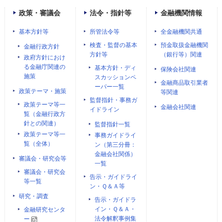
政策・審議会
法令・指針等
金融機関情報
基本方針等
所管法令等
全金融機関共通
検査・監督の基本
預金取扱金融機関
金融行政方針
方針等
（銀行等）関連
政府方針におけ
る金融庁関連の
基本方針・ディ
保険会社関連
施策
スカッションペ
金融商品取引業者
ーパー一覧
政策テーマ・施策
等関連
監督指針・事務ガ
政策テーマ等一
金融会社関連
イドライン
覧（金融行政方
針との関連）
監督指針一覧
政策テーマ等一
事務ガイドライ
覧（全体）
ン（第三分冊：
金融会社関係）
審議会・研究会等
一覧
審議会・研究会
告示・ガイドライ
等一覧
ン・Ｑ＆Ａ等
研究・調査
告示・ガイドラ
イン・Ｑ＆Ａ・
金融研究センタ
法令解釈事例集
ー