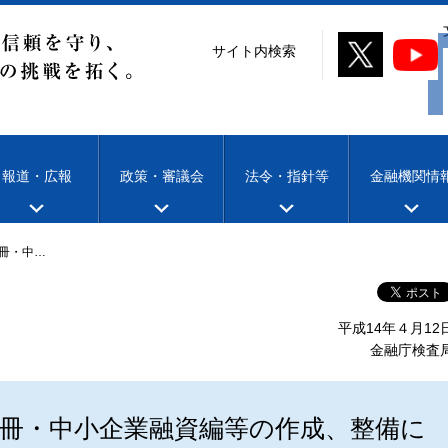
サイト内検索
報道・広報
政策・審議会
法令・指針等
金融機関情
冊・中…
平成14年４月12
金融庁検査
冊・中小企業融資編等の作成、整備に