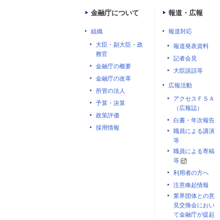
金融庁について
報道・広報
組織
報道対応
大臣・副大臣・政
報道発表資料
務官
記者会見
金融庁の概要
大臣談話等
金融庁の改革
広報活動
所管の法人
アクセスＦＳＡ
予算・決算
（広報誌）
政策評価
白書・年次報告
採用情報
職員による講演
等
職員による寄稿
等
利用者の方へ
注意喚起情報
業界団体との意
見交換会におい
て金融庁が提起