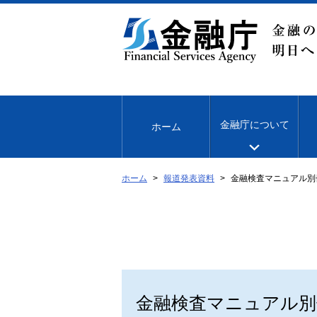
本
文
へ
移
動
金融庁について
ホーム
ホーム
報道発表資料
金融検査マニュアル別
金融検査マニュアル別