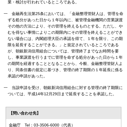
業・検討が行われているところである。
一
金融再生法第25条においては、「金融整理管財人は、管理を命
ずる処分があった日から１年以内に、被管理金融機関の営業譲渡
その他の方法により、その管理を終えるものとする。ただし、や
むを得ない事情によりこの期限内にその管理を終えることができ
ない場合には、内閣総理大臣の承認を得て、１年を限り、この期
限を延長することができる。」と規定されているところである
が、朝銀新潟信用組合については、管理終了までなお時間を要
し、事業譲渡を行うまでに管理を命ずる処分があった日から１年
の期間を経過することとなることから、今般、金融整理管財人よ
り、同条但書の規定に基づき、管理の終了期限の１年延長に係る
承認の申請があった。
一
当該申請を受け、朝銀新潟信用組合に対する管理の終了期限に
ついては、平成14年12月29日まで延長することを承認した。
【問い合わせ先】
金融庁 Tel：03-3506-6000（代表）