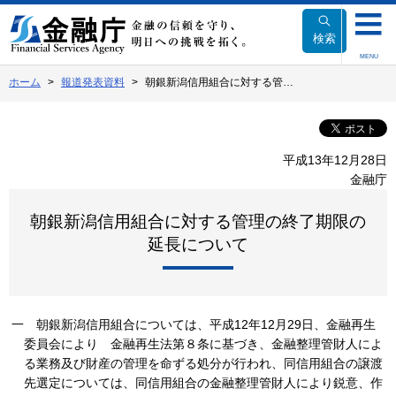
本
文
検索
へ
MENU
移
ホーム
報道発表資料
朝銀新潟信用組合に対する管…
動
平成13年12月28日
金融庁
朝銀新潟信用組合に対する管理の終了期限の
延長について
一
朝銀新潟信用組合については、平成12年12月29日、金融再生
委員会により 金融再生法第８条に基づき、金融整理管財人によ
る業務及び財産の管理を命ずる処分が行われ、同信用組合の譲渡
先選定については、同信用組合の金融整理管財人により鋭意、作