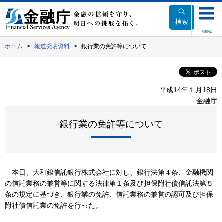
本
文
検索
へ
MENU
移
ホーム
報道発表資料
銀行業の免許等について
動
平成14年１月18日
金融庁
銀行業の免許等について
本日、大和銀信託銀行株式会社に対し、銀行法第４条、金融機関
の信託業務の兼営等に関する法律第１条及び担保附社債信託法第５
条の規定に基づき、銀行業の免許、信託業務の兼営の認可及び担保
附社債信託業の免許を行った。