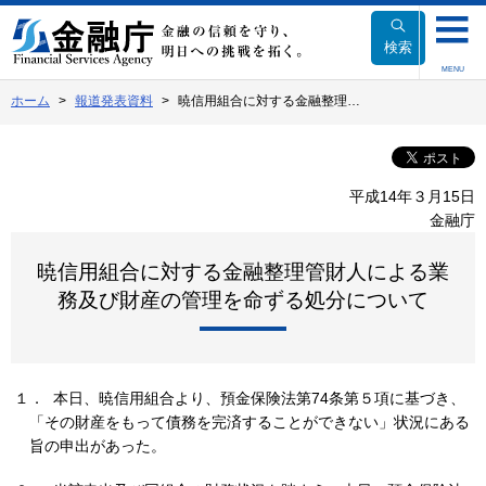
本
文
検索
へ
MENU
移
ホーム
報道発表資料
暁信用組合に対する金融整理…
動
平成14年３月15日
金融庁
暁信用組合に対する金融整理管財人による業
務及び財産の管理を命ずる処分について
１． 本日、暁信用組合より、預金保険法第74条第５項に基づき、
「その財産をもって債務を完済することができない」状況にある
旨の申出があった。