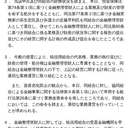
２． 当該申出及び同組合の財務状況を踏まえ、本日、預金保険法
第74条第１項に基づく金融整理管財人による業務及び財産の管理
を命ずる処分をするとともに、同法第77条第２項に基づき金融実
務家の笹生宏氏及び弁護士の近藤早利氏を同組合の金融整理管財
人として選任し、併せてこれら金融整理管財人に対し同法第80条
に基づき同組合に係る業務及び財産の状況等に関する報告の提出
並びにその経営に関する計画の作成及び提出を命じたところであ
る。
３． 今般の措置により、暁信用組合の代表権、業務の執行並びに
財産の管理・処分権は金融整理管財人に専属することとなり、同
組合は金融整理管財人の下で、上記の経営に関する計画に従った
適切な業務運営に取り組むこととなる。
また、資産劣化防止の観点から、本日、同組合に対し、協同組
合による金融事業に関する法律第６条第１項において準用する銀
行法第26条に基づく業務改善命令を発したところであり、同組合
においては、この命令を踏まえ、適切な業務運営を行っていくこ
とが求められる。
４． 金融整理管財人に対しては、暁信用組合の受皿金融機関を早