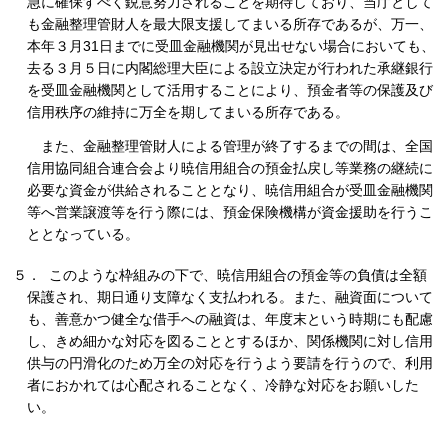
急に確保すべく鋭意努力されることを期待しており、当庁として
も金融整理管財人を最大限支援してまいる所存であるが、万一、
本年３月31日までに受皿金融機関が見出せない場合においても、
去る３月５日に内閣総理大臣による設立決定が行われた承継銀行
を受皿金融機関として活用することにより、預金者等の保護及び
信用秩序の維持に万全を期してまいる所存である。
また、金融整理管財人による管理が終了するまでの間は、全国
信用協同組合連合会より暁信用組合の預金払戻し等業務の継続に
必要な資金が供給されることとなり、暁信用組合が受皿金融機関
等へ営業譲渡等を行う際には、預金保険機構が資金援助を行うこ
ととなっている。
５． このような枠組みの下で、暁信用組合の預金等の負債は全額
保護され、期日通り支障なく支払われる。また、融資面について
も、善意かつ健全な借手への融資は、年度末という時期にも配慮
し、きめ細かな対応を図ることとするほか、関係機関に対し信用
供与の円滑化のため万全の対応を行うよう要請を行うので、利用
者におかれては心配されることなく、冷静な対応をお願いした
い。