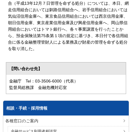
合（平成13年12月７日管理を命ずる処分）については、本日、網
走信用組合においては釧路信用組合へ、岩手信用組合においては
気仙沼信用金庫へ、東京食品信用組合においては西京信用金庫、
朝日信用金庫、東京産業信用金庫及び興産信用金庫へ、岡山県信
用組合においてはトマト銀行へ、各々事業譲渡を行ったことか
ら、預金保険法第75条第１項の規定に基づき、本日付で各信用組
合に係る金融整理管財人による業務及び財産の管理を命ずる処分
を取り消した。
【問い合わせ先】
金融庁 Tel：03-3506-6000（代表）
監督局総務課 金融危機対応室
相談・手続・採用情報
各種窓口のご案内
金融サービス利用者相談室