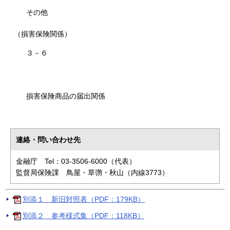
その他
（損害保険関係）
３－６
損害保険商品の届出関係
連絡・問い合わせ先
金融庁 Tel：03-3506-6000（代表）
監督局保険課
鳥屋・草彅・秋山（内線3773）
別添１ 新旧対照表（PDF：179KB）
別添２ 参考様式集（PDF：118KB）