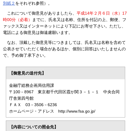
別紙２
をそれぞれ参照）。
これについて御意見がありましたら、
平成14年２月６日（水）17
時00分（必着）
までに、氏名又は名称、住所を付記の上、郵便、フ
ァックス又はインターネットにより下記にお寄せ下さい。ただし、
電話による御意見は御遠慮願います。
なお、頂戴した御意見等につきましては、氏名又は名称を含めて
公表させていただく場合があるほか、個別に回答はいたしませんの
で、予め御了承下さい。
【御意見の送付先】
金融庁総務企画局信用課
〒100－8967 東京都千代田区霞が関３－１－１ 中央合同
庁舎第四号館
ＦＡＸ 03－3506－6236
ホームページ・アドレス http://www.fsa.go.jp/
【内容についての照会先】