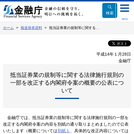
本
文
検索
へ
MENU
移
ホーム
報道発表資料
抵当証券業の規制等に関する…
動
平成14年１月28日
金融庁
抵当証券業の規制等に関する法律施行規則の
一部を改正する内閣府令案の概要の公表につ
いて
金融庁では、抵当証券業の規制等に関する法律施行規則の一部を
改正する内閣府令案の内容を別紙の通り取りまとめましたので公表
いたします（概要については
別紙１
、具体的な改正内容については