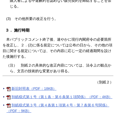
購入者による中途解約を認めない販売契約を締結することを禁
じる。
(3)
その他所要の改正を行う。
３． 施行時期
本パブリックコメント終了後、速やかに現行内閣府令の必要箇所
を改正し、２．(2)に係る規定については公布の日から、その他の項
目に関する規定については、その内容に応じ一定の経過期間を設け
た後施行する。
（注） 別紙２の具体的な改正内容については、法令上の観点か
ら、文言の技術的な変更があり得る。
（
別紙２）
新旧対照表（PDF：18KB）
別紙様式第１号（第１条・第６条第１項関係）（PDF：4KB）
別紙様式第３号（第４条第１項第４号・第７条第６号関係）
（PDF：9KB）