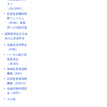
ター
（GLOPAC）
監査監督機関国
際フォーラム
（IFIAR）事務
局への活動支援
国際基準設定主体
等の公表資料等
金融安定理事会
（FSB）
バーゼル銀行監
督委員会
（BCBS）
保険監督者国際
機構（IAIS）
証券監督者国際
機構（IOSCO）
金融活動作業部
会（FATF）
その他