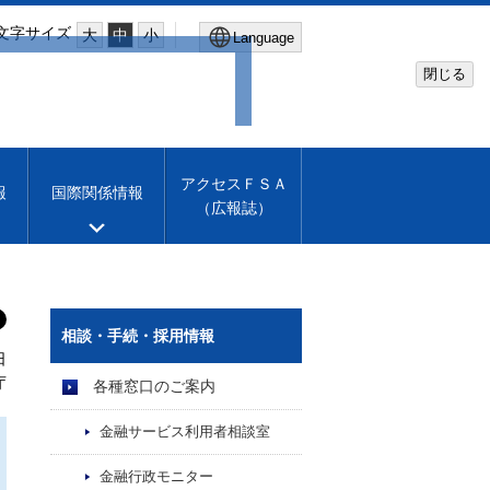
文字サイズ
大
中
小
Language
閉じる
Global Site
Financial Services Agency
アクセスＦＳＡ
報
国際関係情報
（広報誌）
Machine translation
English
相談・手続・採用情報
日
庁
各種窓口のご案内
金融サービス利用者相談室
金融行政モニター