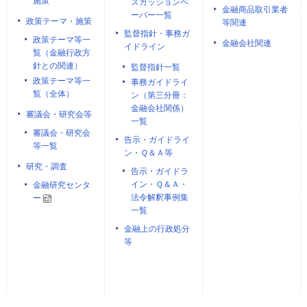
施策
スカッションペ
金融商品取引業者
ーパー一覧
政策テーマ・施策
等関連
監督指針・事務ガ
政策テーマ等一
金融会社関連
イドライン
覧（金融行政方
針との関連）
監督指針一覧
政策テーマ等一
事務ガイドライ
覧（全体）
ン（第三分冊：
金融会社関係）
審議会・研究会等
一覧
審議会・研究会
告示・ガイドライ
等一覧
ン・Ｑ＆Ａ等
研究・調査
告示・ガイドラ
イン・Ｑ＆Ａ・
金融研究センタ
法令解釈事例集
ー
一覧
金融上の行政処分
等