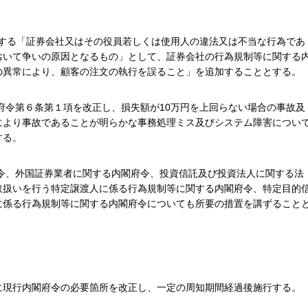
定する「証券会社又はその役員若しくは使用人の違法又は不当な行為であ
おいて争いの原因となるもの」として、証券会社の行為規制等に関する
の異常により、顧客の注文の執行を誤ること」を追加することとする。
府令第６条第１項を改正し、損失額が10万円を上回らない場合の事故及
により事故であることが明らかな事務処理ミス及びシステム障害につい
する。
令、外国証券業者に関する内閣府令、投資信託及び投資法人に関する法
取扱いを行う特定譲渡人に係る行為規制等に関する内閣府令、特定目的
に係る行為規制等に関する内閣府令についても所要の措置を講ずること
に現行内閣府令の必要箇所を改正し、一定の周知期間経過後施行する。