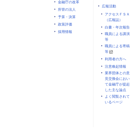
金融庁の改革
広報活動
所管の法人
アクセスＦＳＡ
予算・決算
（広報誌）
政策評価
白書・年次報告
採用情報
職員による講演
等
職員による寄稿
等
利用者の方へ
注意喚起情報
業界団体との意
見交換会におい
て金融庁が提起
した主な論点
よく閲覧されて
いるページ