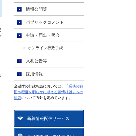
情報公開等
パブリックコメント
取
申請・届出・照会
ぞ
オンライン行政手続
入札公告等
採用情報
御
金融庁の行政相談においては、
「業務の範
囲や程度を明らかに超える苦情相談」への
対応
について方針を定めています。
新着情報配信サービス