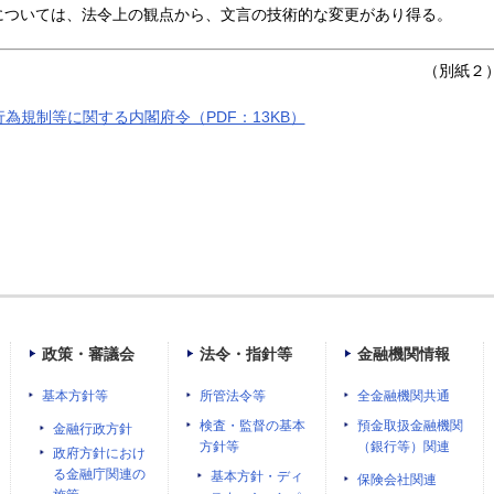
については、法令上の観点から、文言の技術的な変更があり得る。
（
別紙２
為規制等に関する内閣府令（PDF：13KB）
政策・審議会
法令・指針等
金融機関情報
基本方針等
所管法令等
全金融機関共通
検査・監督の基本
預金取扱金融機関
金融行政方針
方針等
（銀行等）関連
政府方針におけ
る金融庁関連の
基本方針・ディ
保険会社関連