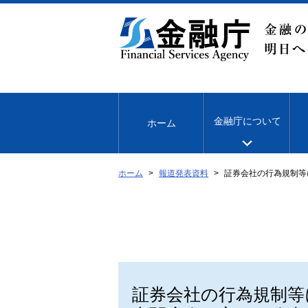
本
文
へ
移
動
金融庁について
ホーム
ホーム
報道発表資料
証券会社の行為規制等
証券会社の行為規制等