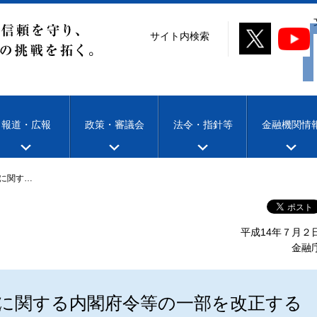
サイト内検索
報道・広報
政策・審議会
法令・指針等
金融機関情
に関す…
平成14年７月２
金融
に関する内閣府令等の一部を改正する