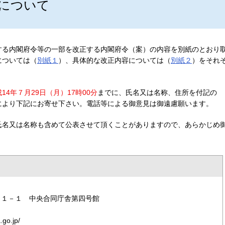
について
する内閣府令等の一部を改正する内閣府令（案）の内容を別紙のとおり
については（
別紙１
）、具体的な改正内容については（
別紙２
）をそれ
14年７月29日（月）17時00分
までに、氏名又は名称、住所を付記の
により下記にお寄せ下さい。電話等による御意見は御遠慮願います。
氏名又は名称も含めて公表させて頂くことがありますので、あらかじめ
３－１－１ 中央合同庁舎第四号館
o.jp/