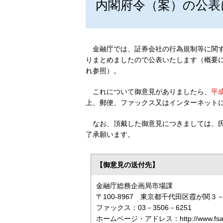
内閣府令（案）の公表
金融庁では、証券会社の行為規制等に関
りまとめましたので公表いたします（概要
れ参照）。
これについて御意見がありましたら、
平成
上、郵便、ファックス又はインターネット
なお、頂戴した御意見につきましては、
了承願います。
【御意見の送付先】
金融庁総務企画局市場課
〒100‐8967 東京都千代田区霞が関
ファックス：03－3506－6251
ホームページ・アドレス：http://www.fsa.g