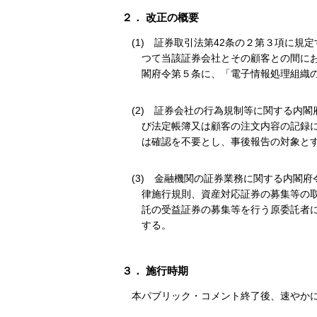
２． 改正の概要
(1)
証券取引法第42条の２第３項に規
つて当該証券会社とその顧客との間に
閣府令第５条に、「電子情報処理組織
(2)
証券会社の行為規制等に関する内閣
び法定帳簿又は顧客の注文内容の記録
は確認を不要とし、事後報告の対象と
(3)
金融機関の証券業務に関する内閣府
律施行規則、資産対応証券の募集等の
託の受益証券の募集等を行う原委託者
する。
３． 施行時期
本パブリック・コメント終了後、速やか