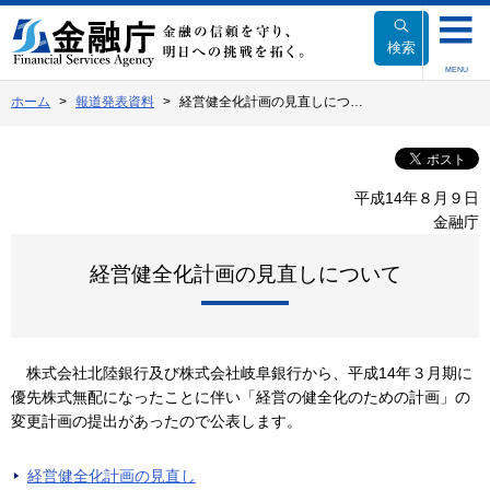
本
文
検索
へ
MENU
移
ホーム
報道発表資料
経営健全化計画の見直しにつ…
動
平成14年８月９日
金融庁
経営健全化計画の見直しについて
株式会社北陸銀行及び株式会社岐阜銀行から、平成14年３月期に
優先株式無配になったことに伴い「経営の健全化のための計画」の
変更計画の提出があったので公表します。
経営健全化計画の見直し