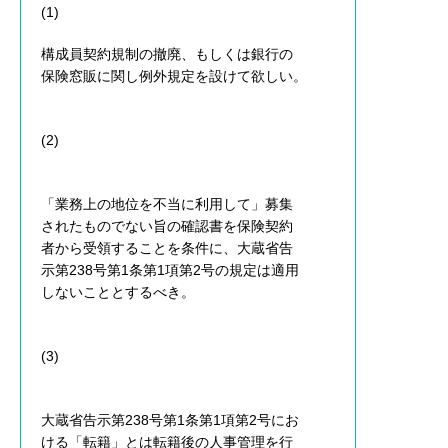
(1)
構成員契約規制の撤廃、もしくは銀行の
保険窓販に関し例外規定を設けて欲しい。
(2)
「業務上の地位を不当に利用して」募集
されたものでない旨の確認書を保険契約
者から受領することを条件に、大蔵省告
示第238号第1条第1項第2号の規定は適用
しないこととするべき。
(3)
大蔵省告示第238号第1条第1項第2号にお
ける「転籍」とは転籍後の人事管理を行