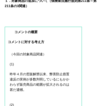
１．対象商品の追加について（保険業法施行規則第211条～第
211条の3関連）
コメントの概要
コメントに対する考え方
（今回の対象商品関連）
(1)
昨年４月の窓販解禁以来、弊害防止措置
違反の実例が多数判明しているにもかか
わらず販売商品の範囲が拡大されるのは
甚だ遺憾。
(2)