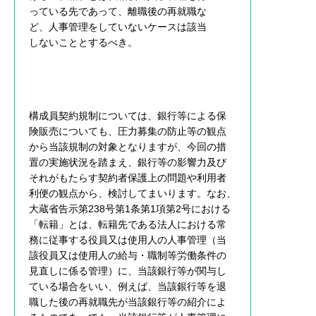
っている先であって、離職後の再就職な
ど、人事管理をしていないケースは該当
しないこととするべき。
構成員契約規制については、銀行等による保
険販売についても、圧力募集の防止等の観点
から当該規制の対象となりますが、今回の措
置の実施状況を踏まえ、銀行等の影響力及び
それがもたらす契約者保護上の問題や利用者
利便の観点から、検討してまいります。なお、
大蔵省告示第238号第1条第1項第2号における
「転籍」とは、転籍先である法人における常
務に従事する役員又は使用人の人事管理（当
該役員又は使用人の給与・職制等労働条件の
見直しに係る管理）に、当該銀行等が関与し
ている場合をいい、例えば、当該銀行等を退
職した後の再就職先が当該銀行等の紹介によ