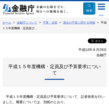
本
文
検索
へ
MENU
移
ホーム
金融庁について
予算・決算
過去の予算に関する情報
平成
動
１５年度機構・定員及び…
平成14年８月29日
金融庁
平成１５年度機構・定員及び予算要求につい
て
平成１５年度機構・定員及び予算要求について、記者発表を行い
ました。概要については、別紙のとおり。