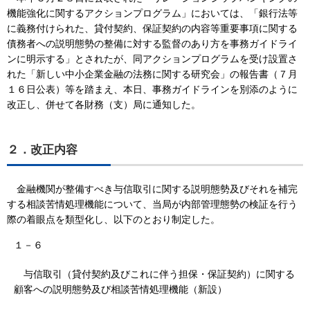
機能強化に関するアクションプログラム」においては、「銀行法等
に義務付けられた、貸付契約、保証契約の内容等重要事項に関する
債務者への説明態勢の整備に対する監督のあり方を事務ガイドライ
ンに明示する」とされたが、同アクションプログラムを受け設置さ
れた「新しい中小企業金融の法務に関する研究会」の報告書（７月
１６日公表）等を踏まえ、本日、事務ガイドラインを別添のように
改正し、併せて各財務（支）局に通知した。
２．改正内容
金融機関が整備すべき与信取引に関する説明態勢及びそれを補完
する相談苦情処理機能について、当局が内部管理態勢の検証を行う
際の着眼点を類型化し、以下のとおり制定した。
１－６
与信取引（貸付契約及びこれに伴う担保・保証契約）に関する
顧客への説明態勢及び相談苦情処理機能（新設）