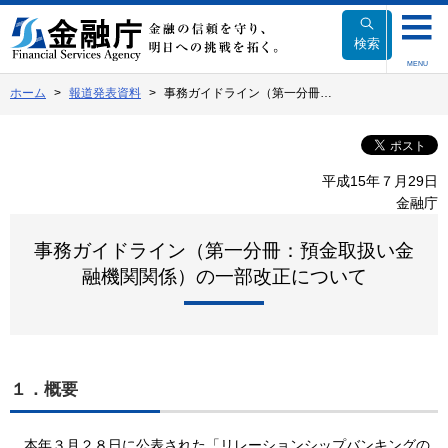
本
文
検索
へ
MENU
移
ホーム
報道発表資料
事務ガイドライン（第一分冊…
動
平成15年７月29日
金融庁
事務ガイドライン（第一分冊：預金取扱い金
融機関関係）の一部改正について
１．概要
本年３月２８日に公表された「リレーションシップバンキングの