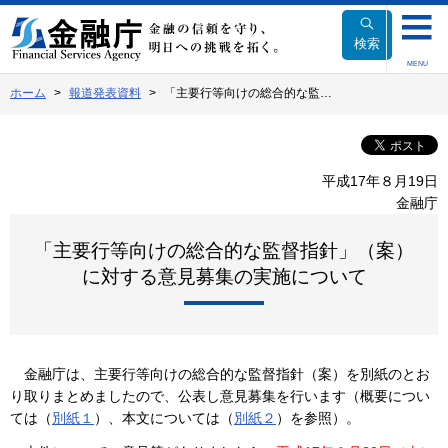
本
文
検索
へ
MENU
移
ホーム
報道発表資料
「主要行等向けの総合的な監…
動
平成17年８月19日
金融庁
「主要行等向けの総合的な監督指針」（案）
に対する意見募集の実施について
金融庁は、主要行等向けの総合的な監督指針（案）を別紙のとお
り取りまとめましたので、公表し意見募集を行います（概要につい
ては（
別紙１
）、本文については（
別紙２
）を参照）。