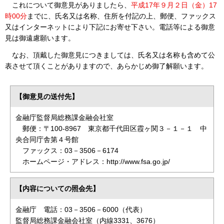
これについて御意見がありましたら、
平成17年９月２日（金）17
時00分
までに、氏名又は名称、住所を付記の上、郵便、ファックス
又はインターネットにより下記にお寄せ下さい。電話等による御意
見は御遠慮願います。
なお、頂戴した御意見につきましては、氏名又は名称も含めて公
表させて頂くことがありますので、あらかじめ御了解願います。
【御意見の送付先】
金融庁監督局総務課金融会社室
郵便：〒100-8967 東京都千代田区霞ヶ関３－１－１ 中
央合同庁舎第４号館
ファックス：03－3506－6174
ホームページ・アドレス：http://www.fsa.go.jp/
【内容についての照会先】
金融庁 電話：03－3506－6000（代表）
監督局総務課金融会社室（内線3331、3676）