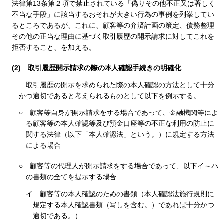
法律第13条第２項で禁止されている「偽りその他不正又は著しく
不当な手段」に該当するおそれが大きい行為の事例を列挙してい
るところであるが、これに、顧客等の弁済計画の策定、債務整理
その他の正当な理由に基づく取引履歴の開示請求に対してこれを
拒否すること、を加える。
(2)
取引履歴開示請求の際の本人確認手続きの明確化
取引履歴の開示を求められた際の本人確認の方法として十分
かつ適切であると考えられるものとして以下を例示する。
○
顧客等自身が開示請求をする場合であって、金融機関等によ
る顧客等の本人確認等及び預金口座等の不正な利用の防止に
関する法律（以下「本人確認法」という。）に規定する方法
による場合
○
顧客等の代理人が開示請求をする場合であって、以下イ～ハ
の書類の全てを提示する場合
イ
顧客等の本人確認のための書類（本人確認法施行規則に
規定する本人確認書類（写しを含む。）であれば十分かつ
適切である。）