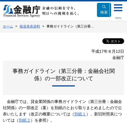
本
文
検索
へ
MENU
移
ホーム
報道発表資料
事務ガイドライン（第三分冊…
動
平成17年８月12日
金融庁
事務ガイドライン（第三分冊：金融会社関
係）の一部改正について
金融庁では、貸金業関係の事務ガイドライン（第三分冊：金融会
社関係）の一部改正（案）を別紙のとおり取りまとめましたので公
表いたします（改正の概要については（
別紙１
）、新旧対照表につ
いては（
別紙２
）を参照）。