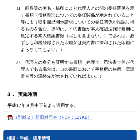
ロ
顧客等の署名・捺印により代理人との間の委任関係を示
す書類（債務整理についての委任関係が示されていること
等により取引履歴開示請求についての委任関係が推認し得
るものを含む。捺印は、イの書類が本人確認法施行規則に
規定する本人確認書類（写しを含まない。）であれば、必
ずしも印鑑登録された印鑑又は契約書に捺印された印鑑に
よらなくてもよい。）
ハ
代理人の身分を証明する書類（弁護士、司法書士等が代
理人である場合は、ロの書面において事務所の住所、電話
番号等の連絡先が示されていればよい。）
３． 実施時期
平成17年９月中下旬より適用する。
（別紙２）新旧対照表（PDF：117KB）
相談・手続・採用情報