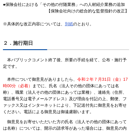
●保険会社における「その他の付随業務」への人材紹介業務の追加
【保険会社向けの総合的な監督指針の改正】
※具体的な改正内容については、
別紙
のとおり。
２．施行期日
本パブリックコメント終了後、所要の手続を経て、公布・施行予
定です。
本件について御意見がありましたら、
令和２年７
月31日（金）17
時00分（必着）
までに、氏名（法人その他の団体にあっては名
称）、職業（法人その他の団体にあっては業種）、連絡先（住所、
電話番号又は電子メールアドレス）及び理由を付記の上、郵便、フ
ァックス又はインターネットにより、下記送付先に御意見をお寄せ
ください。電話による御意見は御遠慮願います。
御意見をお寄せいただいた方の氏名（法人その他の団体にあって
は名称）については、開示の請求等があった場合には、御意見の内