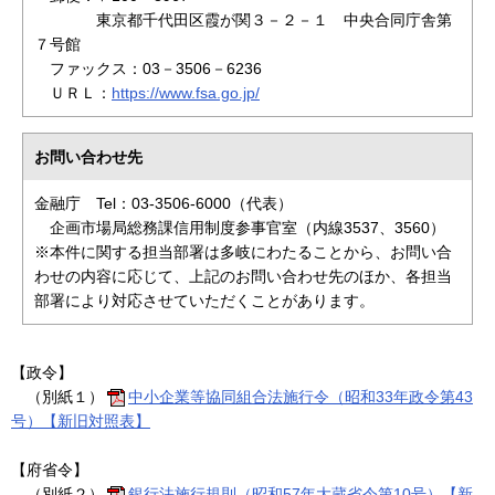
東京都千代田区霞が関３－２－１ 中央合同庁舎第
７号館
ファックス：03－3506－6236
ＵＲＬ：
https://www.fsa.go.jp/
お問い合わせ先
金融庁 Tel：03-3506-6000（代表）
企画市場局総務課信用制度参事官室（内線3537、3560）
※本件に関する担当部署は多岐にわたることから、お問い合
わせの内容に応じて、上記のお問い合わせ先のほか、各担当
部署により対応させていただくことがあります。
【政令】
（別紙１）
中小企業等協同組合法施行令（昭和33年政令第43
号）【新旧対照表】
【府省令】
（別紙２）
銀行法施行規則（昭和57年大蔵省令第10号）【新