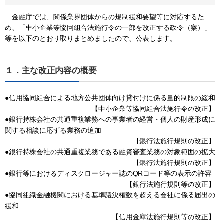
金融庁では、関係業界団体からの規制緩和要望等に対応するた
め、「中小企業等協同組合法施行令の一部を改正する政令（案）」
等を以下のとおり取りまとめましたので、公表します。
１．主な改正内容の概要
●信用協同組合による地方公共団体向け貸付けに係る量的制限の緩和
【中小企業等協同組合法施行令の改正】
●銀行持株会社の共通重複業務への事業者の経営・個人の財産形成に
関する相談に応ずる業務の追加
【銀行法施行規則の改正】
●銀行持株会社の共通重複業務である融資審査業務の対象範囲の拡大
【銀行法施行規則の改正】
●銀行等におけるディスクロージャー誌のQRコード等の表示の許容
【銀行法施行規則等の改正】
●協同組織金融機関における基準議決権数を超える会社に係る届出の
緩和
【信用金庫法施行規則等の改正】