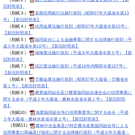
旧対照表】
（別紙３）
長期信用銀行法施行規則（昭和57年大蔵省令第13
号）【新旧対照表】
（別紙４）
信用金庫法施行規則（昭和57年大蔵省令第15号）
【新旧対照表】
（別紙５）
協同組合による金融事業に関する法律施行規則（平
成５年大蔵省令第10号）【新旧対照表】
（別紙６）
保険業法施行規則（平成８年大蔵省令第５号）【新
旧対照表】
（別紙７）
信託業法施行規則（平成16年内閣府令第107号）
【新旧対照表】
（別紙８）
労働金庫法施行規則（昭和57年大蔵省・労働省令
第１号）【新旧対照表】
（別紙９）
農業協同組合及び農業協同組合連合会の信用事業に
関する命令（平成５年大蔵省・農林水産省令第１号）【新旧対照
表】
（別紙10）
漁業協同組合等の信用事業等に関する命令（平成
５年大蔵省・農林水産省令第２号）【新旧対照表】
（別紙11）
農林中央金庫及び特定農水産業協同組合等による
信用事業の再編及び強化に関する法律施行規則（平成９年大蔵省・