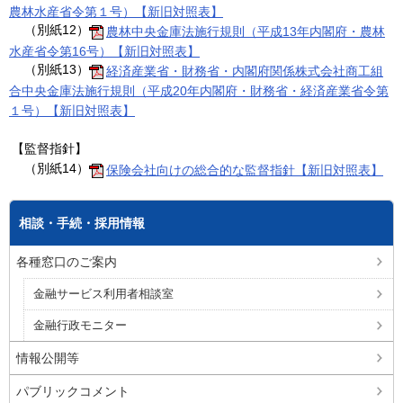
農林水産省令第１号）【新旧対照表】
（別紙12）
農林中央金庫法施行規則（平成13年内閣府・農林
水産省令第16号）【新旧対照表】
（別紙13）
経済産業省・財務省・内閣府関係株式会社商工組
合中央金庫法施行規則（平成20年内閣府・財務省・経済産業省令第
１号）【新旧対照表】
【監督指針】
（別紙14）
保険会社向けの総合的な監督指針【新旧対照表】
相談・手続・採用情報
各種窓口のご案内
金融サービス利用者相談室
金融行政モニター
情報公開等
パブリックコメント