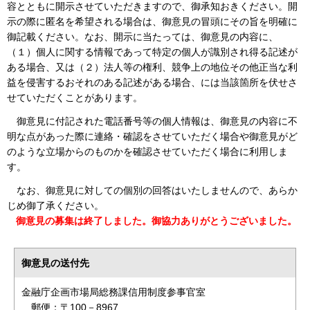
容とともに開示させていただきますので、御承知おきください。開
示の際に匿名を希望される場合は、御意見の冒頭にその旨を明確に
御記載ください。なお、開示に当たっては、御意見の内容に、
（１）個人に関する情報であって特定の個人が識別され得る記述が
ある場合、又は（２）法人等の権利、競争上の地位その他正当な利
益を侵害するおそれのある記述がある場合、には当該箇所を伏せさ
せていただくことがあります。
御意見に付記された電話番号等の個人情報は、御意見の内容に不
明な点があった際に連絡・確認をさせていただく場合や御意見がど
のような立場からのものかを確認させていただく場合に利用しま
す。
なお、御意見に対しての個別の回答はいたしませんので、あらか
じめ御了承ください。
御意見の募集は終了しました。御協力ありがとうございました。
御意見の送付先
金融庁企画市場局総務課信用制度参事官室
郵便：〒100－8967