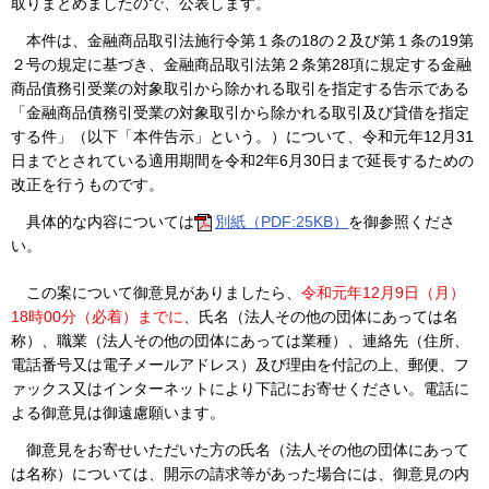
取りまとめましたので、公表します。
本件は、金融商品取引法施行令第１条の18の２及び第１条の19第
２号の規定に基づき、金融商品取引法第２条第28項に規定する金融
商品債務引受業の対象取引から除かれる取引を指定する告示である
「金融商品債務引受業の対象取引から除かれる取引及び貸借を指定
する件」（以下「本件告示」という。）について、令和元年12月31
日までとされている適用期間を令和2年6月30日まで延長するための
改正を行うものです。
具体的な内容については
別紙（PDF:25KB）
を御参照くださ
い。
この案について御意見がありましたら、
令和元
年12月9日（月）
18時00分（必着）
までに
、氏名（法人その他の団体にあっては名
称）、職業（法人その他の団体にあっては業種）、連絡先（住所、
電話番号又は電子メールアドレス）及び理由を付記の上、郵便、フ
ァックス又はインターネットにより下記にお寄せください。電話に
よる御意見は御遠慮願います。
御意見をお寄せいただいた方の氏名（法人その他の団体にあって
は名称）については、開示の請求等があった場合には、御意見の内