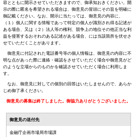
容とともに開示させていただきますので、御承知おきください。開
示の際に匿名を希望される場合は、御意見の冒頭にその旨を明確に
御記載ください。なお、開示に当たっては、御意見の内容に、
（１）個人に関する情報であって特定の個人が識別され得る記述が
ある場合、又は（２）法人等の権利、競争上の地位その他正当な利
益を侵害するおそれのある記述がある場合、には当該箇所を伏せさ
せていただくことがあります。
御意見に付記された電話番号等の個人情報は、御意見の内容に不
明な点があった際に連絡・確認をさせていただく場合や御意見がど
のような立場からのものかを確認させていただく場合に利用しま
す。
なお、御意見に対しての個別の回答はいたしませんので、あらか
じめ御了承ください。
御意見の募集は終了しました。御協力ありがとうございました。
御意見の送付先
金融庁企画市場局市場課