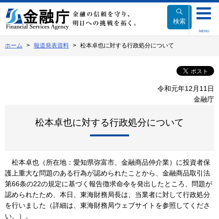
本
文
検索
へ
MENU
移
ホーム
報道発表資料
松本卓也に対する行政処分について
動
令和元年12月11日
金融庁
松本卓也に対する行政処分について
松本卓也（所在地：愛知県弥富市、金融商品仲介業）に投資者保
護上重大な問題のある行為が認められたことから、金融商品取引法
第66条の22の規定に基づく報告徴求命令を発出したところ、問題が
認められたため、本日、東海財務局長は、当業者に対して行政処分
を行いました（詳細は、東海財務局ウェブサイトを参照してくださ
い。）。