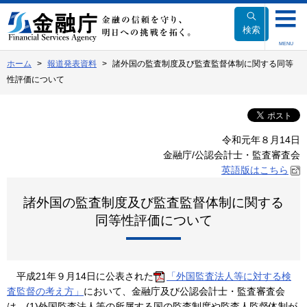
本
文
検索
へ
MENU
移
ホーム
報道発表資料
諸外国の監査制度及び監査監督体制に関する同等
動
性評価について
令和元年８月14日
金融庁/公認会計士・監査審査会
英語版はこちら
諸外国の監査制度及び監査監督体制に関する
同等性評価について
平成21年９月14日に公表された
「外国監査法人等に対する検
査監督の考え方」
において、金融庁及び公認会計士・監査審査会
は、(1)外国監査法人等の所属する国の監査制度や監査人監督体制が