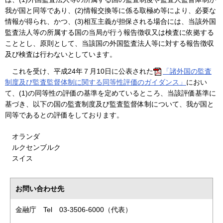
我が国と同等であり、(2)情報交換等に係る取極め等により、必要な
情報が得られ、かつ、(3)相互主義が担保される場合には、当該外国
監査法人等の所属する国の当局が行う報告徴収又は検査に依拠する
こととし、原則として、当該国の外国監査法人等に対する報告徴収
及び検査は行わないとしています。
これを受け、平成24年７月10日に公表された
「諸外国の監査
制度及び監査監督体制に関する同等性評価のガイダンス」
におい
て、(1)の同等性の評価の基準を定めているところ、当該評価基準に
基づき、以下の国の監査制度及び監査監督体制について、我が国と
同等であるとの評価をしております。
オランダ
ルクセンブルク
スイス
お問い合わせ先
金融庁 Tel 03-3506-6000（代表）