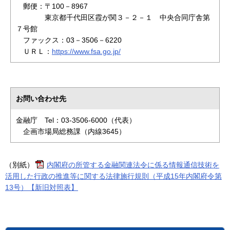
郵便：〒100－8967
東京都千代田区霞が関３－２－１ 中央合同庁舎第
７号館
ファックス：03－3506－6220
ＵＲＬ：
https://www.fsa.go.jp/
お問い合わせ先
金融庁 Tel：03-3506-6000（代表）
企画市場局総務課（内線3645）
（別紙）
内閣府の所管する金融関連法令に係る情報通信技術を
活用した行政の推進等に関する法律施行規則（平成15年内閣府令第
13号）【新旧対照表】