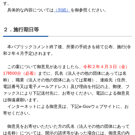
す。
具体的な内容については
（別紙）
を御参照ください。
２．施行期日等
本パブリックコメント終了後、所要の手続きを経て公布、施行(令
和２年４月予定)されます。
この案について御意見がありましたら、
令和２年４月３日（金）
17時00分（必着）
までに、氏名（法人その他の団体にあっては名
称）、職業（法人その他の団体にあっては業種）、連絡先（住所、
電話番号又は電子メールアドレス）及び理由を付記の上、郵便、フ
ァックスにより下記送付先に、お寄せください。電話による御意見
は御遠慮願います。
インターネットによる御意見は、下記e-Govウェブサイトに、お
寄せください。
御意見をお寄せいただいた方の氏名（法人その他の団体にあって
は名称）については、開示の請求等があった場合には、御意見の内