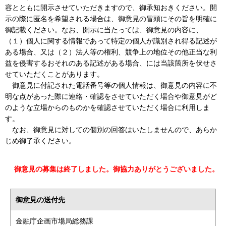
容とともに開示させていただきますので、御承知おきください。開
示の際に匿名を希望される場合は、御意見の冒頭にその旨を明確に
御記載ください。なお、開示に当たっては、御意見の内容に、
（１）個人に関する情報であって特定の個人が識別され得る記述が
ある場合、又は（２）法人等の権利、競争上の地位その他正当な利
益を侵害するおそれのある記述がある場合、には当該箇所を伏せさ
せていただくことがあります。
御意見に付記された電話番号等の個人情報は、御意見の内容に不
明な点があった際に連絡・確認をさせていただく場合や御意見がど
のような立場からのものかを確認させていただく場合に利用しま
す。
なお、御意見に対しての個別の回答はいたしませんので、あらか
じめ御了承ください。
御意見の募集は終了しました。御協力ありがとうございました。
御意見の送付先
金融庁企画市場局総務課