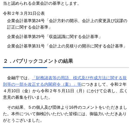
当と認められる企業会計の基準とします。
令和２年３月31日公表
企業会計基準第24号「会計方針の開示、会計上の変更及び誤謬の
訂正に関する会計基準」
企業会計基準第29号「収益認識に関する会計基準」
企業会計基準第31号「会計上の見積りの開示に関する会計基準」
２．パブリックコメントの結果
金融庁では、
「財務諸表等の用語、様式及び作成方法に関する規
則等の一部を改正する内閣府令（案）」等
につきまして、令和２年
４月10日（金）から令和２年５月11日（月）にかけて公表し、広く
意見の募集を行いました。
その結果、５の個人及び団体より16件のコメントをいただきまし
た。本件について御検討いただいた皆様には、御協力いただきあり
がとうございました。