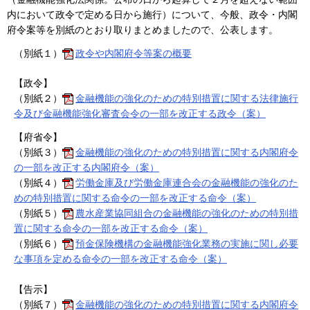
内において政令で定める日から施行）について、今般、政令・内閣
府令案等を別紙のとおり取りまとめましたので、公表します。
（別紙１）
政令や内閣府令等案の概要
【政令】
（別紙２）
金融機能の強化のための特別措置に関する法律施行
令及び金融機能強化審査会令の一部を改正する政令（案）
【府省令】
（別紙３）
金融機能の強化のための特別措置に関する内閣府令
の一部を改正する内閣府令（案）
（別紙４）
労働金庫及び労働金庫連合会の金融機能の強化のた
めの特別措置に関する命令の一部を改正する命令（案）
（別紙５）
農水産業協同組合の金融機能の強化のための特別措
置に関する命令の一部を改正する命令（案）
（別紙６）
預金保険機構の金融機能強化業務の実施に関し必要
な事項を定める命令の一部を改正する命令（案）
【告示】
（別紙７）
金融機能の強化のための特別措置に関する内閣府令