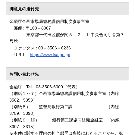
御意見の送付先
金融庁企画市場局総務課信用制度参事官室
郵便 : 〒100－8967
東京都千代田区霞が関３－２－１ 中央合同庁舎第７
号館
ファックス : 03－3506－6236
ＵＲＬ :
https://www.fsa.go.jp/
お問い合わせ先
金融庁 Tel 03-3506-6000（代表）
（別紙１～７）企画市場局総務課信用制度参事官室（内線
3582、5353）
（別紙８） 監督局銀行第二課 （内線
3759、3393）
（別紙９・10） 銀行第二課協同組織金融室 （内線
3307、3315）
※本件に関する庁内の担当部局は多岐にわたることから、御