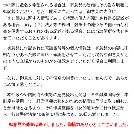
示の際に匿名を希望される場合は、御意見の冒頭にその旨を明確に
御記載ください。なお、開示に当たっては、御意見の内容に、
（１）個人に関する情報であって特定の個人が識別され得る記述が
ある場合、又は（２）法人等の権利、競争上の地位その他正当な利
益を侵害するおそれのある記述がある場合、には当該箇所を伏せさ
せていただくことがあります。
御意見に付記された電話番号等の個人情報は、御意見の内容に不
明な点があった際に連絡・確認をさせていただく場合や御意見がど
のような立場からのものかを確認させていただく場合に利用しま
す。
なお、御意見に対しての個別の回答はいたしませんので、あらか
じめ御了承ください。
本件政令や内閣府令案等の意見提出期間は、各金融機関等が、本
制度を活用して、経営基盤の強化のための措置に早期に取り組むこ
とが可能となるよう、その環境整備を可及的速やかに行う観点か
ら、行政手続法第40条第１項に基づき、30日未満としました。
御意見の募集は終了しました。御協力ありがとうございました。