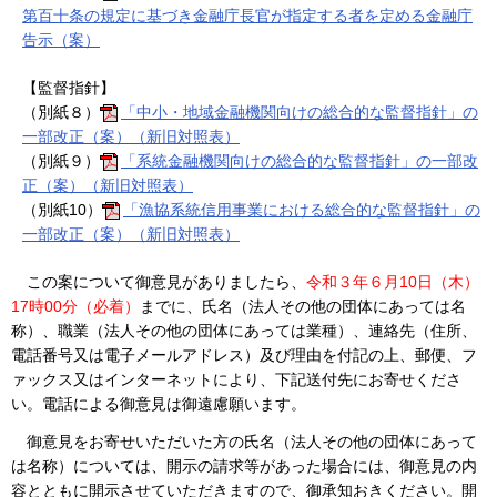
第百十条の規定に基づき金融庁長官が指定する者を定める金融庁
告示（案）
【監督指針】
（別紙８）
「中小・地域金融機関向けの総合的な監督指針」の
一部改正（案）（新旧対照表）
（別紙９）
「系統金融機関向けの総合的な監督指針」の一部改
正（案）（新旧対照表）
（別紙10）
「漁協系統信用事業における総合的な監督指針」の
一部改正（案）（新旧対照表）
この案について御意見がありましたら、
令和３年６月10日（木）
17時00分（必着）
までに、氏名（法人その他の団体にあっては名
称）、職業（法人その他の団体にあっては業種）、連絡先（住所、
電話番号又は電子メールアドレス）及び理由を付記の上、郵便、フ
ァックス又はインターネットにより、下記送付先にお寄せくださ
い。電話による御意見は御遠慮願います。
御意見をお寄せいただいた方の氏名（法人その他の団体にあって
は名称）については、開示の請求等があった場合には、御意見の内
容とともに開示させていただきますので、御承知おきください。開