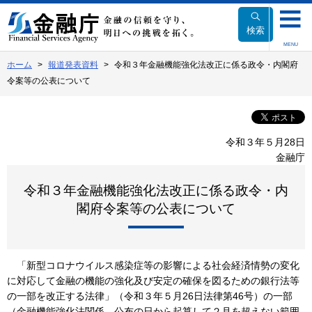
本
文
検索
へ
MENU
移
ホーム
報道発表資料
令和３年金融機能強化法改正に係る政令・内閣府
動
令案等の公表について
令和３年５月28日
金融庁
令和３年金融機能強化法改正に係る政令・内
閣府令案等の公表について
「新型コロナウイルス感染症等の影響による社会経済情勢の変化
に対応して金融の機能の強化及び安定の確保を図るための銀行法等
の一部を改正する法律」（令和３年５月26日法律第46号）の一部
（金融機能強化法関係。公布の日から起算して２月を超えない範囲