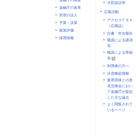
金融庁の概要
大臣談話等
金融庁の改革
広報活動
所管の法人
アクセスＦＳＡ
予算・決算
（広報誌）
政策評価
白書・年次報告
採用情報
職員による講演
等
職員による寄稿
等
利用者の方へ
注意喚起情報
業界団体との意
見交換会におい
て金融庁が提起
した主な論点
よく閲覧されて
いるページ