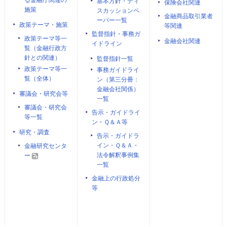
る金融庁関連の
基本方針・ディ
保険会社関連
施策
スカッションペ
金融商品取引業者
ーパー一覧
政策テーマ・施策
等関連
監督指針・事務ガ
政策テーマ等一
金融会社関連
イドライン
覧（金融行政方
針との関連）
監督指針一覧
政策テーマ等一
事務ガイドライ
覧（全体）
ン（第三分冊：
金融会社関係）
審議会・研究会等
一覧
審議会・研究会
告示・ガイドライ
等一覧
ン・Ｑ＆Ａ等
研究・調査
告示・ガイドラ
イン・Ｑ＆Ａ・
金融研究センタ
法令解釈事例集
ー
一覧
金融上の行政処分
等