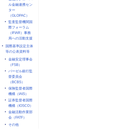
ル金融連携セン
ター
（GLOPAC）
監査監督機関国
際フォーラム
（IFIAR）事務
局への活動支援
国際基準設定主体
等の公表資料等
金融安定理事会
（FSB）
バーゼル銀行監
督委員会
（BCBS）
保険監督者国際
機構（IAIS）
証券監督者国際
機構（IOSCO）
金融活動作業部
会（FATF）
その他