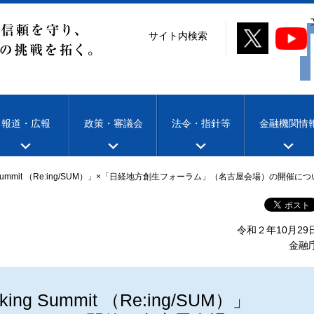
サイト内検索
報道・広報
政策・審議会
法令・指針等
金融機関情
king Summit （Re:ing/SUM）」×「日経地方創生フォーラム」（名古屋会場）の開催に
令和２年10月29
金融
nking Summit （Re:ing/SUM）」