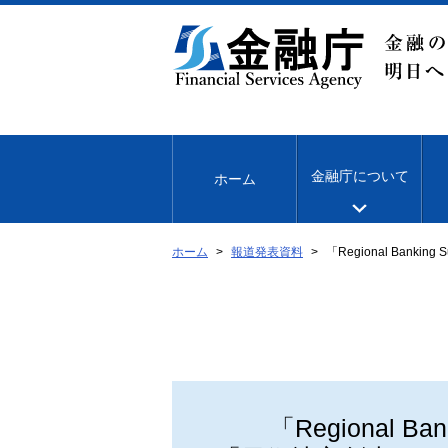
本
文
へ
移
動
金融庁について
ホーム
ホーム
報道発表資料
「Regional Ban
「Regional Ba