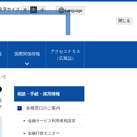
文字サイズ
大
中
小
Language
閉じる
Global Site
Financial Services Agency
アクセスＦＳＡ
報
国際関係情報
（広報誌）
Machine translation
English
ついて
相談・手続・採用情報
日
庁
各種窓口のご案内
金融サービス利用者相談室
金融行政モニター