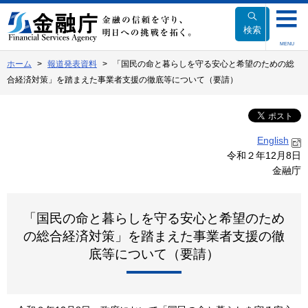
本
文
検索
へ
MENU
移
ホーム
報道発表資料
「国民の命と暮らしを守る安心と希望のための総
動
合経済対策」を踏まえた事業者支援の徹底等について（要請）
English
令和２年12月8日
金融庁
「国民の命と暮らしを守る安心と希望のため
の総合経済対策」を踏まえた事業者支援の徹
底等について（要請）