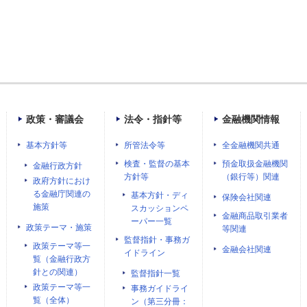
政策・審議会
法令・指針等
金融機関情報
基本方針等
所管法令等
全金融機関共通
検査・監督の基本
預金取扱金融機関
金融行政方針
方針等
（銀行等）関連
政府方針におけ
る金融庁関連の
基本方針・ディ
保険会社関連
施策
スカッションペ
金融商品取引業者
ーパー一覧
政策テーマ・施策
等関連
監督指針・事務ガ
政策テーマ等一
金融会社関連
イドライン
覧（金融行政方
針との関連）
監督指針一覧
政策テーマ等一
事務ガイドライ
覧（全体）
ン（第三分冊：