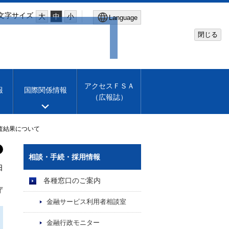
文字サイズ
大
中
小
Language
閉じる
Global Site
Financial Services Agency
アクセスＦＳＡ
報
国際関係情報
（広報誌）
Machine translation
English
査結果について
相談・手続・採用情報
日
各種窓口のご案内
庁
金融サービス利用者相談室
金融行政モニター