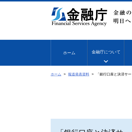
本
文
へ
移
動
金融庁について
ホーム
ホーム
報道発表資料
「銀行口座と決済サー