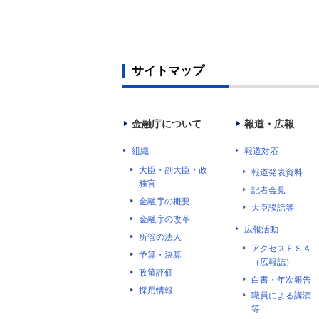
サイトマップ
金融庁について
報道・広報
組織
報道対応
大臣・副大臣・政
報道発表資料
務官
記者会見
金融庁の概要
大臣談話等
金融庁の改革
広報活動
所管の法人
アクセスＦＳＡ
予算・決算
（広報誌）
政策評価
白書・年次報告
採用情報
職員による講演
等