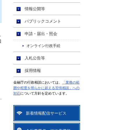
情報公開等
パブリックコメント
申請・届出・照会
し
国
オンライン行政手続
入札公告等
採用情報
金融庁の行政相談においては、
「業務の範
囲や程度を明らかに超える苦情相談」への
対応
について方針を定めています。
新着情報配信サービス