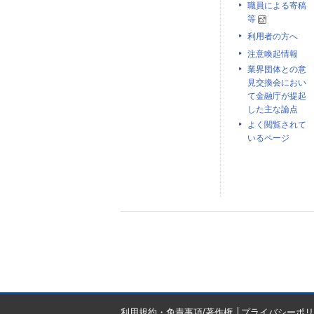
職員による寄稿
等
利用者の方へ
注意喚起情報
業界団体との意
見交換会におい
て金融庁が提起
した主な論点
よく閲覧されて
いるページ
利用規約・免責事項/著作権
プライバシーポリ