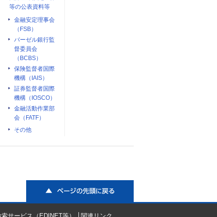
等の公表資料等
金融安定理事会
（FSB）
バーゼル銀行監
督委員会
（BCBS）
保険監督者国際
機構（IAIS）
証券監督者国際
機構（IOSCO）
金融活動作業部
会（FATF）
その他
ページの先頭に戻る
索サービス（EDINET等）
関連リンク