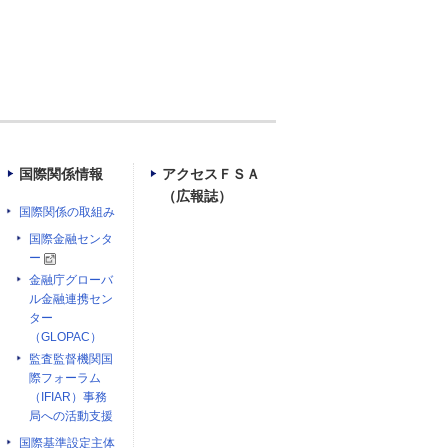
国際関係情報
アクセスＦＳＡ
（広報誌）
国際関係の取組み
国際金融センタ
ー
金融庁グローバ
ル金融連携セン
ター
（GLOPAC）
監査監督機関国
際フォーラム
（IFIAR）事務
局への活動支援
国際基準設定主体