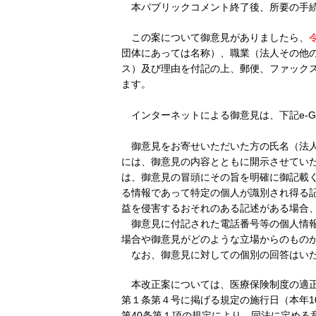
本パブリックコメント終了後、所要の手
この案について御意見がありましたら、
団体にあっては名称）、職業（法人その他
ス）及び理由を付記の上、郵便、ファック
ます。
インターネットによる御意見は、下記e-
御意見をお寄せいただいた方の氏名（法
には、御意見の内容とともに開示させてい
は、御意見の冒頭にその旨を明確に御記載
る情報であって特定の個人が識別され得る
益を侵害するおそれのある記述がある場合
御意見に付記された電話番号等の個人情
場合や御意見がどのような立場からのもの
なお、御意見に対しての個別の回答はい
本改正案については、医療保険制度の適
第１条第４号に掲げる規定の施行日（本年1
第40条第１項の規定により、同法に定める