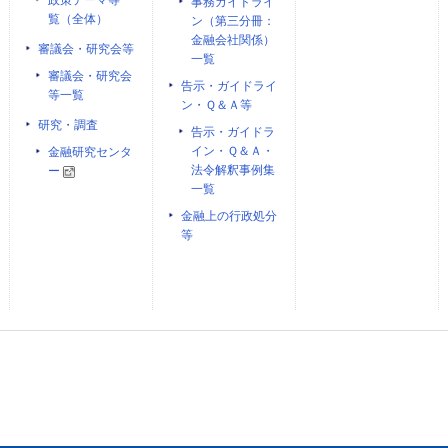
政策テーマ等一
事務ガイドライ
覧（全体）
ン（第三分冊：
金融会社関係）
審議会・研究会等
一覧
審議会・研究会
告示・ガイドライ
等一覧
ン・Ｑ＆Ａ等
研究・調査
告示・ガイドラ
イン・Ｑ＆Ａ・
金融研究センタ
法令解釈事例集
ー
一覧
金融上の行政処分
等