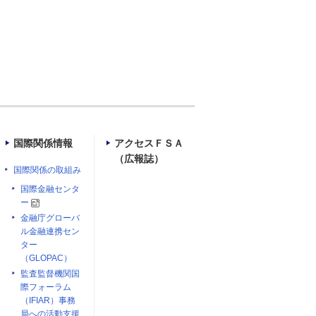
国際関係情報
アクセスＦＳＡ
（広報誌）
国際関係の取組み
国際金融センタ
ー
金融庁グローバ
ル金融連携セン
ター
（GLOPAC）
監査監督機関国
際フォーラム
（IFIAR）事務
局への活動支援