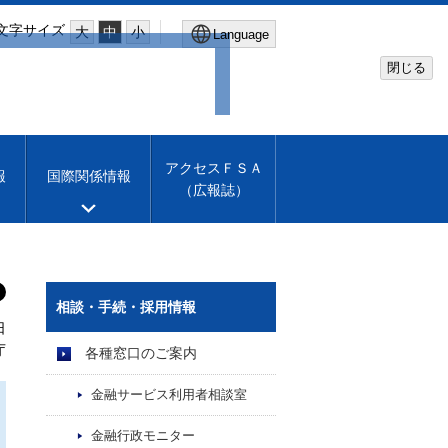
文字サイズ
大
中
小
Language
閉じる
Global Site
Financial Services Agency
アクセスＦＳＡ
報
国際関係情報
（広報誌）
Machine translation
English
相談・手続・採用情報
日
庁
各種窓口のご案内
金融サービス利用者相談室
金融行政モニター