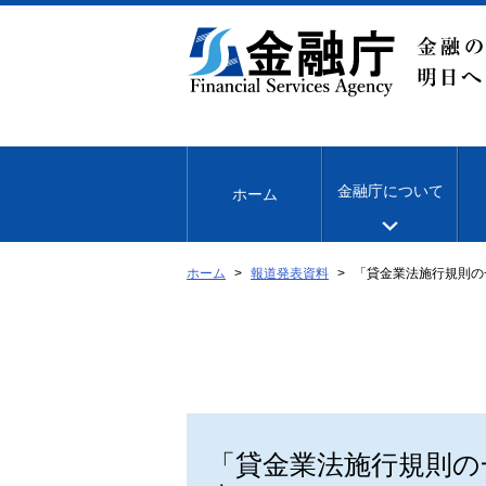
本
文
へ
移
動
金融庁について
ホーム
ホーム
報道発表資料
「貸金業法施行規則の
「貸金業法施行規則の