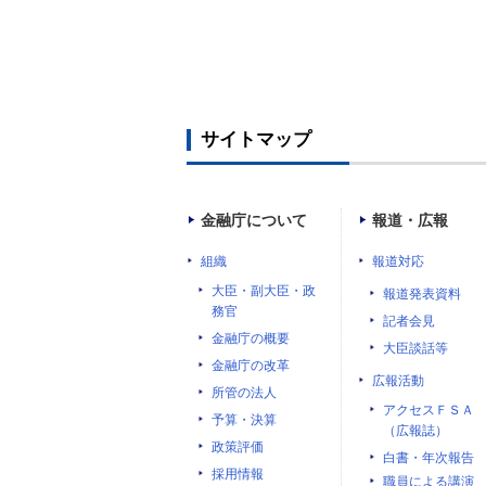
サイトマップ
金融庁について
報道・広報
組織
報道対応
大臣・副大臣・政
報道発表資料
務官
記者会見
金融庁の概要
大臣談話等
金融庁の改革
広報活動
所管の法人
アクセスＦＳＡ
予算・決算
（広報誌）
政策評価
白書・年次報告
採用情報
職員による講演