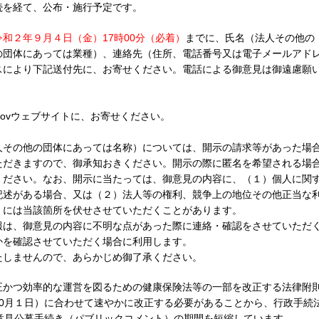
続を経て、公布・施行予定です。
令和２年９月４日（金）17時00分（必着）
までに、氏名（法人その他の
の団体にあっては業種）、連絡先（住所、電話番号又は電子メールアド
スにより下記送付先に、お寄せください。電話による御意見は御遠慮願
Govウェブサイトに、お寄せください。
人その他の団体にあっては名称）については、開示の請求等があった場
ただきますので、御承知おきください。開示の際に匿名を希望される場
ください。なお、開示に当たっては、御意見の内容に、（１）個人に関
記述がある場合、又は（２）法人等の権利、競争上の地位その他正当な
、には当該箇所を伏せさせていただくことがあります。
報は、御意見の内容に不明な点があった際に連絡・確認をさせていただ
かを確認させていただく場合に利用します。
たしませんので、あらかじめ御了承ください。
正かつ効率的な運営を図るための健康保険法等の一部を改正する法律附
0月１日）に合わせて速やかに改正する必要があることから、行政手続
意見公募手続き（パブリックコメント）の期間を短縮しています。