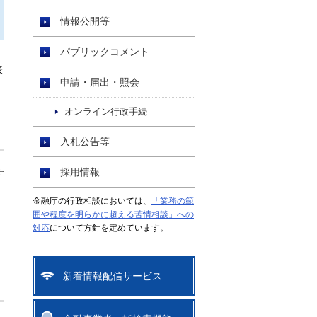
情報公開等
パブリックコメント
表
申請・届出・照会
オンライン行政手続
入札公告等
採用情報
す
金融庁の行政相談においては、
「業務の範
囲や程度を明らかに超える苦情相談」への
対応
について方針を定めています。
新着情報配信サービス