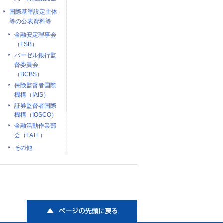
国際基準設定主体
等の公表資料等
金融安定理事会
（FSB）
バーゼル銀行監
督委員会
（BCBS）
保険監督者国際
機構（IAIS）
証券監督者国際
機構（IOSCO）
金融活動作業部
会（FATF）
その他
ページの先頭に戻る