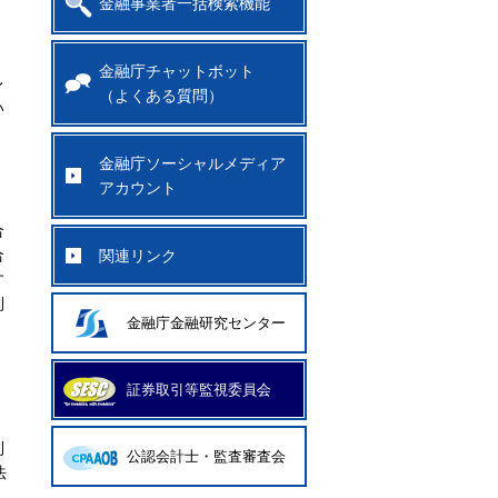
金融事業者一括検索機能
金融庁チャットボット
レ
（よくある質問）
い
金融庁ソーシャルメディア
アカウント
合
合
関連リンク
す
利
金融庁金融研究センター
く
証券取引等監視委員会
則
公認会計士・監査審査会
法