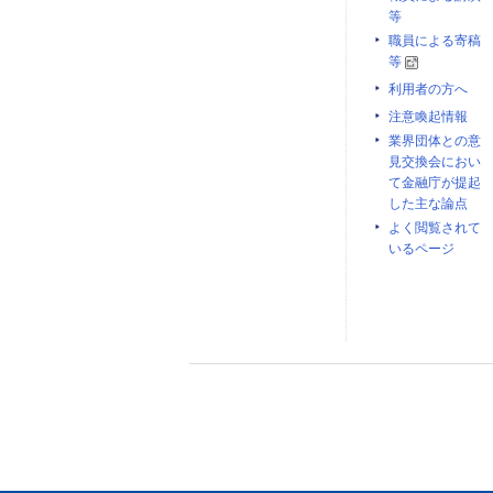
等
職員による寄稿
等
利用者の方へ
注意喚起情報
業界団体との意
見交換会におい
て金融庁が提起
した主な論点
よく閲覧されて
いるページ