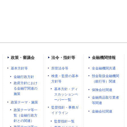
政策・審議会
法令・指針等
金融機関情報
基本方針等
所管法令等
全金融機関共通
検査・監督の基本
預金取扱金融機関
金融行政方針
方針等
（銀行等）関連
政府方針におけ
る金融庁関連の
基本方針・ディ
保険会社関連
施策
スカッションペ
金融商品取引業者
ーパー一覧
政策テーマ・施策
等関連
監督指針・事務ガ
政策テーマ等一
金融会社関連
イドライン
覧（金融行政方
針との関連）
監督指針一覧