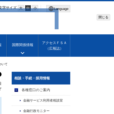
文字サイズ
大
中
小
Language
閉じる
Global Site
Financial Services Agency
アクセスＦＳＡ
報
国際関係情報
（広報誌）
Machine translation
English
ついて
相談・手続・採用情報
日
庁
各種窓口のご案内
金融サービス利用者相談室
金融行政モニター