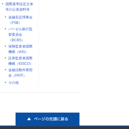
国際基準設定主体
等の公表資料等
金融安定理事会
（FSB）
バーゼル銀行監
督委員会
（BCBS）
保険監督者国際
機構（IAIS）
証券監督者国際
機構（IOSCO）
金融活動作業部
会（FATF）
その他
ページの先頭に戻る