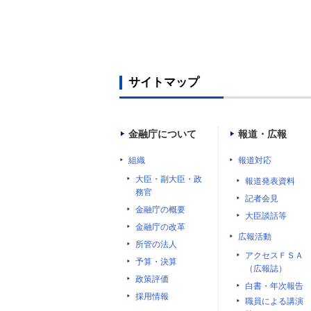
サイトマップ
金融庁について
報道・広報
組織
報道対応
大臣・副大臣・政
報道発表資料
務官
記者会見
金融庁の概要
大臣談話等
金融庁の改革
広報活動
所管の法人
アクセスＦＳＡ
予算・決算
（広報誌）
政策評価
白書・年次報告
採用情報
職員による講演