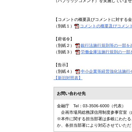
（パブリックコメント）を実施していませ
【コメントの概要及びコメントに対する金
（別紙１）
コメントの概要及びコメン
【府省令】
（別紙２）
銀行法施行規則等の一部を
（別紙３）
労働金庫法施行規則の一部
【告示】
（別紙４）
中小企業等経営強化法施行
【新旧対照表】
お問い合わせ先
金融庁 Tel：03-3506-6000（代表）
企画市場局総務課信用制度参事官室（内線
※本件に関する担当部署は多岐にわたる
か、各担当部署により対応させていただ