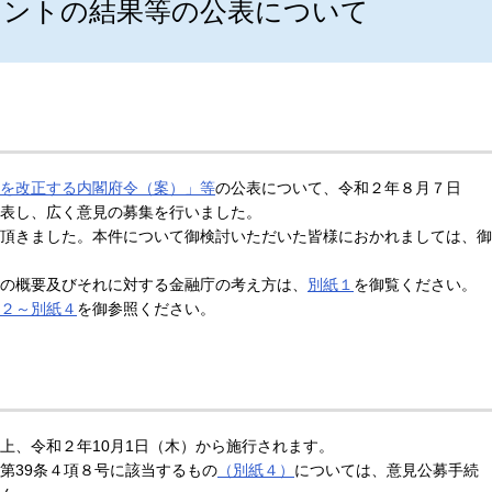
メントの結果等の公表について
を改正する内閣府令（案）」等
の公表について、令和２年８月７日
表し、広く意見の募集を行いました。
頂きました。本件について御検討いただいた皆様におかれましては、御
の概要及びそれに対する金融庁の考え方は、
別紙１
を御覧ください。
２～別紙４
を御参照ください。
、令和２年10月1日（木）から施行されます。
第39条４項８号に該当するもの
（別紙４）
については、意見公募手続