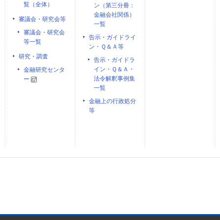
覧（全体）
ン（第三分冊：
金融会社関係）
審議会・研究会等
一覧
審議会・研究会
告示・ガイドライ
等一覧
ン・Ｑ＆Ａ等
研究・調査
告示・ガイドラ
イン・Ｑ＆Ａ・
金融研究センタ
法令解釈事例集
ー
一覧
金融上の行政処分
等