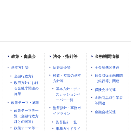
政策・審議会
法令・指針等
金融機関情報
基本方針等
所管法令等
全金融機関共通
検査・監督の基本
預金取扱金融機関
金融行政方針
方針等
（銀行等）関連
政府方針におけ
る金融庁関連の
基本方針・ディ
保険会社関連
施策
スカッションペ
金融商品取引業者
ーパー一覧
政策テーマ・施策
等関連
監督指針・事務ガ
政策テーマ等一
金融会社関連
イドライン
覧（金融行政方
針との関連）
監督指針一覧
政策テーマ等一
事務ガイドライ