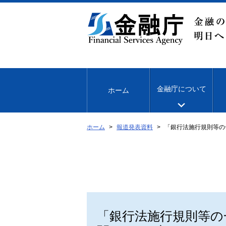
本
文
へ
移
動
金融庁について
ホーム
ホーム
報道発表資料
「銀行法施行規則等の
「銀行法施行規則等の