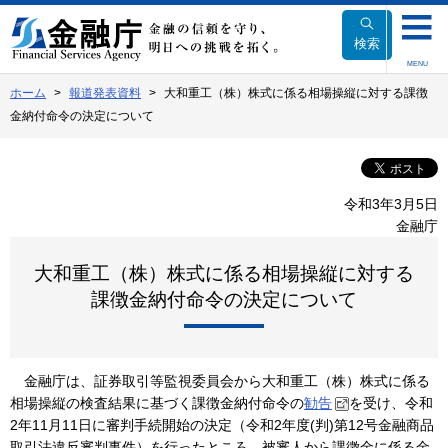
本
文
検索
へ
MENU
移
ホーム
報道発表資料
大和重工（株）株式に係る相場操縦に対する課徴
動
金納付命令の決定について
令和3年3月5日
金融庁
大和重工（株）株式に係る相場操縦に対する
課徴金納付命令の決定について
金融庁は、証券取引等監視委員会から大和重工（株）株式に係る
相場操縦の検査結果に基づく課徴金納付命令の
勧告
を受け、令和
2年11月11日に審判手続開始の決定（令和2年度(判)第12号金融商品
取引法違反審判事件）を行ったところ、被審人から課徴金に係る金