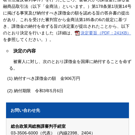
融商品取引法（以下「金商法」といいます。）第178条第1項第14号
に掲げる事実及び納付すべき課徴金の額を認める旨の答弁書の提出
があり、これを受けた審判官から金商法第185条の6の規定に基づ
き、課徴金の納付を命ずる旨の決定案が提出されたことから、以下
のとおり決定を行いました（詳細は、
決定要旨（PDF：241KB）
を参照してください。）。
○ 決定の内容
被審人に対し、次のとおり課徴金を国庫に納付することを命ず
る。
(1) 納付すべき課徴金の額 金906万円
(2) 納付期限 令和3年5月6日
お問い合わせ先
総合政策局総務課審判手続室
03-3506-6000（代表）（内線2398、2404）