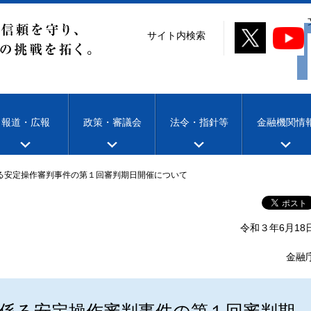
サイト内検索
報道・広報
政策・審議会
法令・指針等
金融機関情
係る安定操作審判事件の第１回審判期日開催について
令和３年6月18
金融