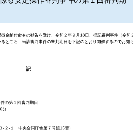
係る安定操作審判事件の第１回審判期
徴金納付命令の勧告を受け、令和２年９月18日、標記審判事件（令和
いるところ、当該審判事件の審判期日を下記のとおり開催するのでお知
記
件の第１回審判期日
0分
-１ 中央合同庁舎第７号館15階）