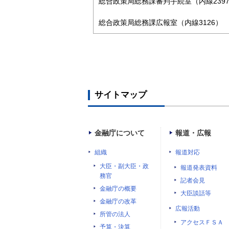
総合政策局総務課審判手続室（内線2397
総合政策局総務課広報室（内線3126）
サイトマップ
金融庁について
報道・広報
組織
報道対応
大臣・副大臣・政
報道発表資料
務官
記者会見
金融庁の概要
大臣談話等
金融庁の改革
広報活動
所管の法人
アクセスＦＳＡ
予算・決算