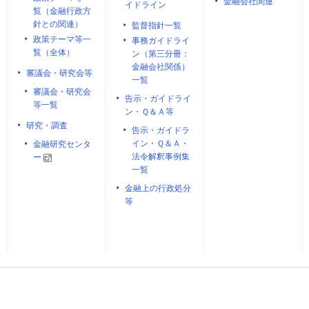
金融会社関連
イドライン
覧（金融行政方
針との関連）
監督指針一覧
政策テーマ等一
事務ガイドライ
覧（全体）
ン（第三分冊：
金融会社関係）
審議会・研究会等
一覧
審議会・研究会
告示・ガイドライ
等一覧
ン・Ｑ＆Ａ等
研究・調査
告示・ガイドラ
イン・Ｑ＆Ａ・
金融研究センタ
法令解釈事例集
ー
一覧
金融上の行政処分
等