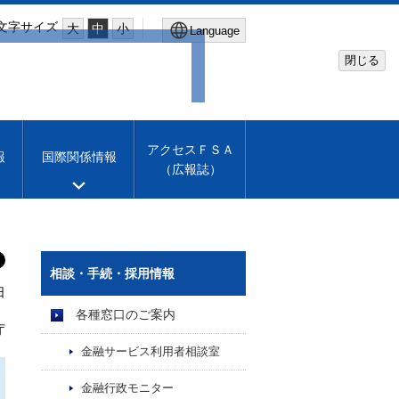
文字サイズ
大
中
小
Language
閉じる
Global Site
Financial Services Agency
アクセスＦＳＡ
報
国際関係情報
（広報誌）
Machine translation
English
相談・手続・採用情報
日
各種窓口のご案内
庁
金融サービス利用者相談室
金融行政モニター