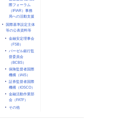
際フォーラム
（IFIAR）事務
局への活動支援
国際基準設定主体
等の公表資料等
金融安定理事会
（FSB）
バーゼル銀行監
督委員会
（BCBS）
保険監督者国際
機構（IAIS）
証券監督者国際
機構（IOSCO）
金融活動作業部
会（FATF）
その他