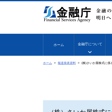
本
文
へ
移
動
金融庁について
ホーム
ホーム
報道発表資料
(株)さいか屋株式に