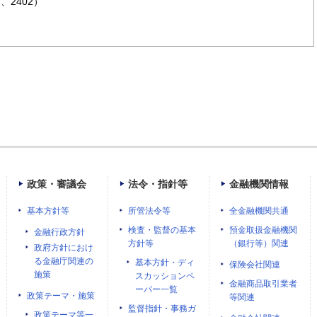
、2402）
政策・審議会
法令・指針等
金融機関情報
基本方針等
所管法令等
全金融機関共通
検査・監督の基本
預金取扱金融機関
金融行政方針
方針等
（銀行等）関連
政府方針におけ
る金融庁関連の
基本方針・ディ
保険会社関連
施策
スカッションペ
金融商品取引業者
ーパー一覧
政策テーマ・施策
等関連
監督指針・事務ガ
政策テーマ等一