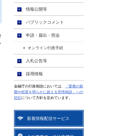
情報公開等
パブリックコメント
申請・届出・照会
２
ら
オンライン行政手続
入札公告等
採用情報
金融庁の行政相談においては、
「業務の範
囲や程度を明らかに超える苦情相談」への
対応
について方針を定めています。
新着情報配信サービス