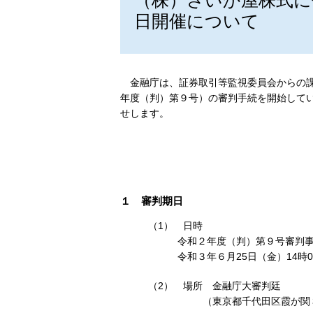
（株）さいか屋株式に
日開催について
金融庁は、証券取引等監視委員会からの課
年度（判）第９号）の審判手続を開始して
せします。
１ 審判期日
（1） 日時
令和２年度（判）第９号審判事
令和３年６月25日（金）14時0
（2） 場所 金融庁大審判廷
（東京都千代田区霞が関３-２