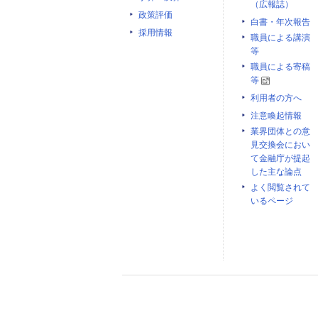
（広報誌）
政策評価
白書・年次報告
採用情報
職員による講演
等
職員による寄稿
等
利用者の方へ
注意喚起情報
業界団体との意
見交換会におい
て金融庁が提起
した主な論点
よく閲覧されて
いるページ