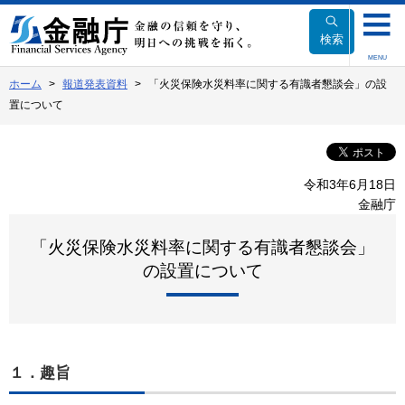
本
文
検索
へ
MENU
移
ホーム
報道発表資料
「火災保険水災料率に関する有識者懇談会」の設
動
置について
令和3年6月18日
金融庁
「火災保険水災料率に関する有識者懇談会」
の設置について
１．趣旨