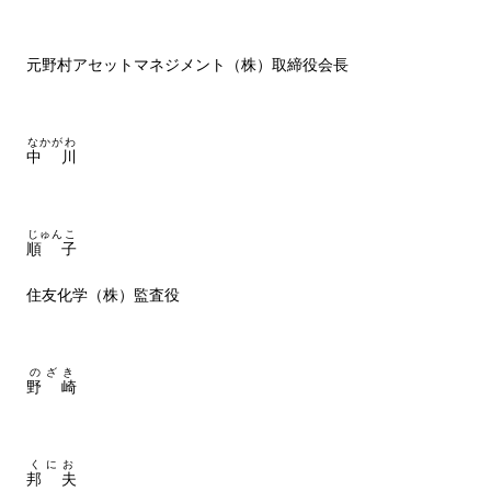
元野村アセットマネジメント（株）取締役会長
なかがわ
中
川
じゅんこ
順
子
住友化学（株）監査役
のざき
野
崎
くにお
邦
夫