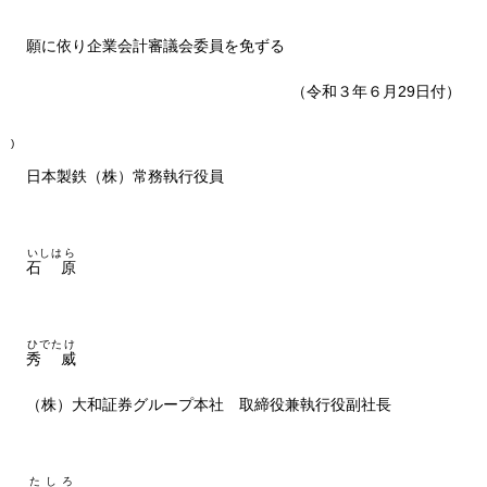
願に依り企業会計審議会委員を免ずる
（令和３年６月29日付）
)
日本製鉄（株）常務執行役員
いしはら
石
原
ひでたけ
秀
威
（株）大和証券グループ本社 取締役兼執行役副社長
たしろ