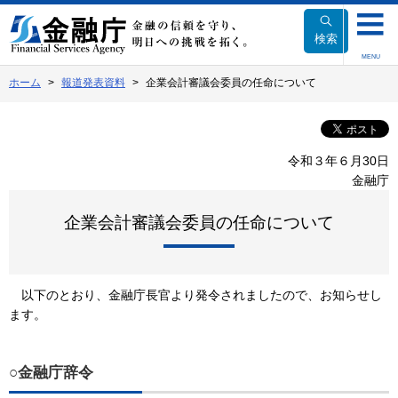
本
文
検索
へ
MENU
移
ホーム
報道発表資料
企業会計審議会委員の任命について
動
令和３年６月30日
金融庁
企業会計審議会委員の任命について
以下のとおり、金融庁長官より発令されましたので、お知らせし
ます。
○金融庁辞令