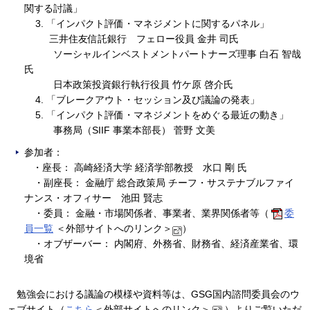
関する討議」
3. 「インパクト評価・マネジメントに関するパネル」
三井住友信託銀行 フェロー役員 金井 司氏
ソーシャルインベストメントパートナーズ理事 白石 智哉
氏
日本政策投資銀行執行役員 竹ケ原 啓介氏
4. 「ブレークアウト・セッション及び議論の発表」
5. 「インパクト評価・マネジメントをめぐる最近の動き」
事務局（SIIF 事業本部長） 菅野 文美
参加者：
・座長： 高崎経済大学 経済学部教授 水口 剛 氏
・副座長： 金融庁 総合政策局 チーフ・サステナブルファイ
ナンス・オフィサー 池田 賢志
・委員： 金融・市場関係者、事業者、業界関係者等（
委
員一覧
＜外部サイトへのリンク＞
）
・オブザーバー： 内閣府、外務省、財務省、経済産業省、環
境省
勉強会における議論の模様や資料等は、GSG国内諮問委員会のウ
ェブサイト（
こちら
＜外部サイトへのリンク＞
）よりご覧いただ