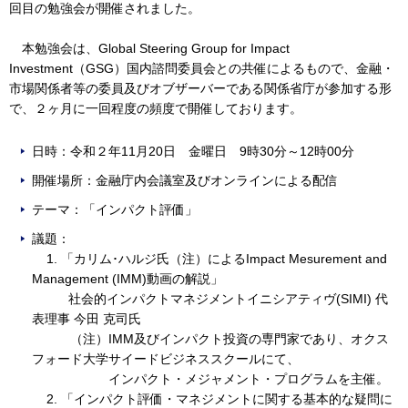
回目の勉強会が開催されました。
本勉強会は、Global Steering Group for Impact
Investment（GSG）国内諮問委員会との共催によるもので、金融・
市場関係者等の委員及びオブザーバーである関係省庁が参加する形
で、２ヶ月に一回程度の頻度で開催しております。
日時：令和２年11月20日 金曜日 9時30分～12時00分
開催場所：金融庁内会議室及びオンラインによる配信
テーマ：「インパクト評価」
議題：
1. 「カリム･ハルジ氏（注）によるImpact Mesurement and
Management (IMM)動画の解説」
社会的インパクトマネジメントイニシアティヴ(SIMI) 代
表理事 今田 克司氏
（注）IMM及びインパクト投資の専門家であり、オクス
フォード大学サイードビジネススクールにて、
インパクト・メジャメント・プログラムを主催。
2. 「インパクト評価・マネジメントに関する基本的な疑問に