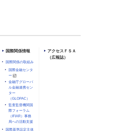
国際関係情報
アクセスＦＳＡ
（広報誌）
国際関係の取組み
国際金融センタ
ー
金融庁グローバ
ル金融連携セン
ター
（GLOPAC）
監査監督機関国
際フォーラム
（IFIAR）事務
局への活動支援
国際基準設定主体