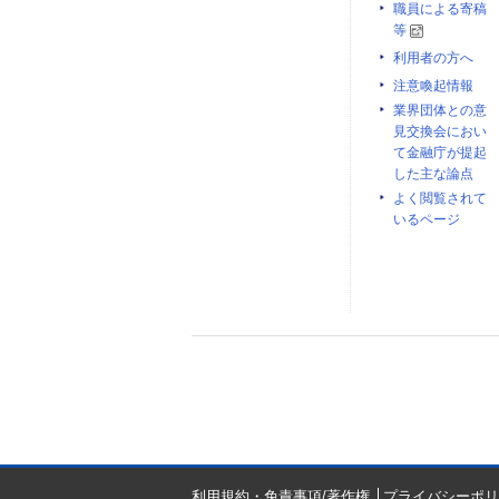
職員による寄稿
等
利用者の方へ
注意喚起情報
業界団体との意
見交換会におい
て金融庁が提起
した主な論点
よく閲覧されて
いるページ
利用規約・免責事項/著作権
プライバシーポリ