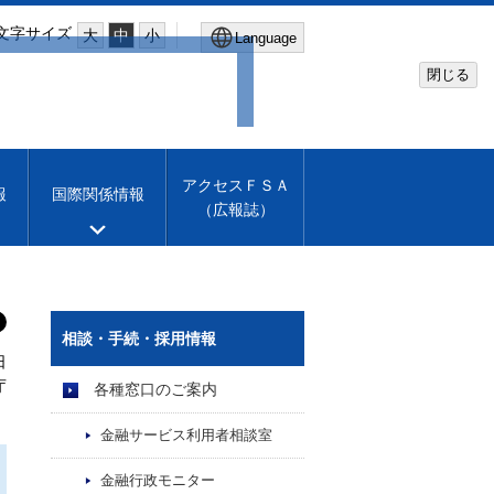
文字サイズ
大
中
小
Language
閉じる
Global Site
Financial Services Agency
アクセスＦＳＡ
報
国際関係情報
（広報誌）
Machine translation
English
相談・手続・採用情報
日
庁
各種窓口のご案内
金融サービス利用者相談室
金融行政モニター