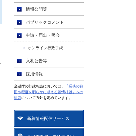
情報公開等
パブリックコメント
申請・届出・照会
オンライン行政手続
入札公告等
を
採用情報
金融庁の行政相談においては、
「業務の範
囲や程度を明らかに超える苦情相談」への
対応
について方針を定めています。
新着情報配信サービス