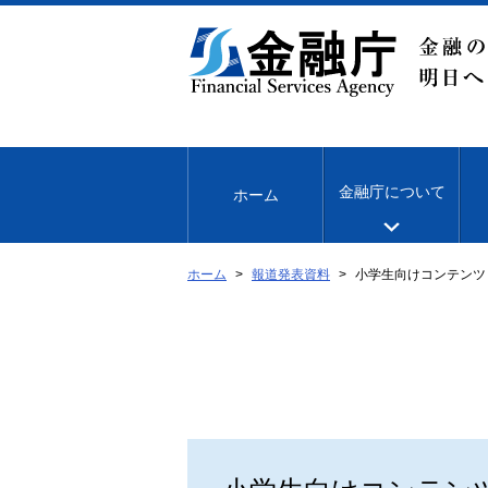
本
文
へ
移
動
金融庁について
ホーム
ホーム
報道発表資料
小学生向けコンテンツ