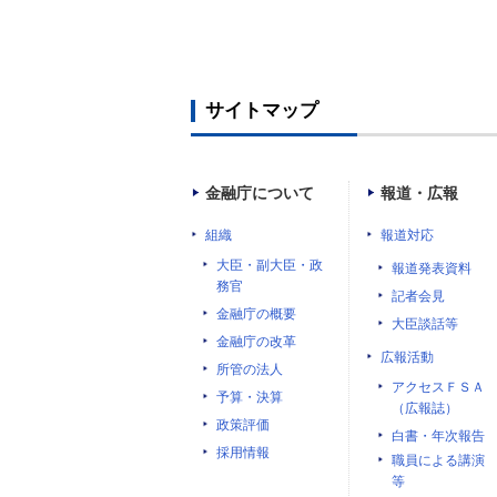
サイトマップ
金融庁について
報道・広報
組織
報道対応
大臣・副大臣・政
報道発表資料
務官
記者会見
金融庁の概要
大臣談話等
金融庁の改革
広報活動
所管の法人
アクセスＦＳＡ
予算・決算
（広報誌）
政策評価
白書・年次報告
採用情報
職員による講演
等