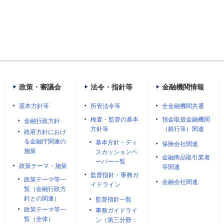
政策・審議会
法令・指針等
金融機関情報
基本方針等
所管法令等
全金融機関共通
検査・監督の基本
預金取扱金融機関
金融行政方針
方針等
（銀行等）関連
政府方針におけ
る金融庁関連の
基本方針・ディ
保険会社関連
施策
スカッションペ
金融商品取引業者
ーパー一覧
政策テーマ・施策
等関連
監督指針・事務ガ
政策テーマ等一
金融会社関連
イドライン
覧（金融行政方
針との関連）
監督指針一覧
政策テーマ等一
事務ガイドライ
覧（全体）
ン（第三分冊：