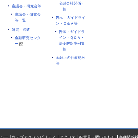
金融会社関係）
審議会・研究会等
一覧
審議会・研究会
告示・ガイドライ
等一覧
ン・Ｑ＆Ａ等
研究・調査
告示・ガイドラ
イン・Ｑ＆Ａ・
金融研究センタ
法令解釈事例集
ー
一覧
金融上の行政処分
等
シー
ウェブアクセシビリティ
アクセス
御意見・問い合わせ
各種情報検