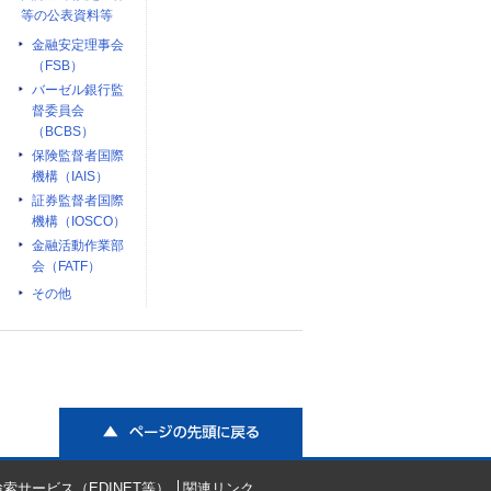
等の公表資料等
金融安定理事会
（FSB）
バーゼル銀行監
督委員会
（BCBS）
保険監督者国際
機構（IAIS）
証券監督者国際
機構（IOSCO）
金融活動作業部
会（FATF）
その他
ページの先頭に戻る
索サービス（EDINET等）
関連リンク