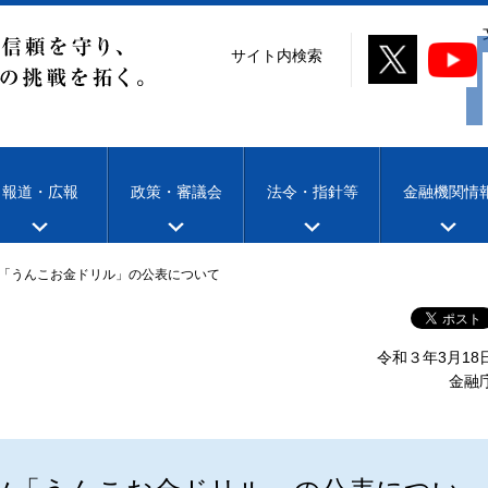
サイト内検索
報道・広報
政策・審議会
法令・指針等
金融機関情
「うんこお金ドリル」の公表について
令和３年3月18
金融