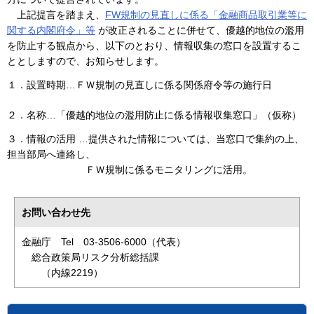
上記提言を踏まえ、
FW規制の見直しに係る「金融商品取引業等に
関する内閣府令」等
が改正されることに併せて、優越的地位の濫用
を防止する観点から、以下のとおり、情報収集の窓口を設置するこ
ととしますので、お知らせします。
１．設置時期…ＦＷ規制の見直しに係る関係府令等の施行日
２．名称…「優越的地位の濫用防止に係る情報収集窓口」（仮称）
３．情報の活用 …提供された情報については、当窓口で集約の上、
担当部局へ連絡し、
ＦＷ規制に係るモニタリングに活用。
お問い合わせ先
金融庁 Tel 03-3506-6000（代表）
総合政策局リスク分析総括課
（内線2219）