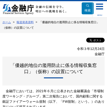
本
文
検索
へ
MENU
移
ホーム
報道発表資料
「優越的地位の濫用防止に係る情報収集窓口」
動
（仮称）の設置について
令和３年12月24日
金融庁
「優越的地位の濫用防止に係る情報収集窓
口」（仮称）の設置について
金融庁においては、2021年６月に公表された金融審議会「市場制
度ワーキング・グループ」第二次報告において、国内顧客に関する
銀証ファイアーウォール規制（以下、「FW規制」という。）のあり
方について提言されています。