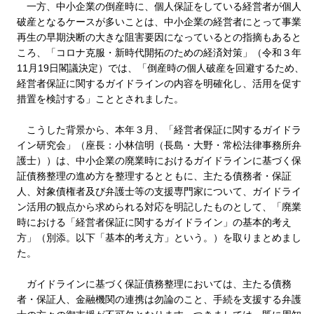
一方、中小企業の倒産時に、個人保証をしている経営者が個人
破産となるケースが多いことは、中小企業の経営者にとって事業
再生の早期決断の大きな阻害要因になっているとの指摘もあると
ころ、「コロナ克服・新時代開拓のための経済対策」（令和３年
11月19日閣議決定）では、「倒産時の個人破産を回避するため、
経営者保証に関するガイドラインの内容を明確化し、活用を促す
措置を検討する」こととされました。
こうした背景から、本年３月、「経営者保証に関するガイドラ
イン研究会」（座長：小林信明（長島・大野・常松法律事務所弁
護士））は、中小企業の廃業時におけるガイドラインに基づく保
証債務整理の進め方を整理するとともに、主たる債務者・保証
人、対象債権者及び弁護士等の支援専門家について、ガイドライ
ン活用の観点から求められる対応を明記したものとして、「廃業
時における「経営者保証に関するガイドライン」の基本的考え
方」（別添。以下「基本的考え方」という。）を取りまとめまし
た。
ガイドラインに基づく保証債務整理においては、主たる債務
者・保証人、金融機関の連携は勿論のこと、手続を支援する弁護