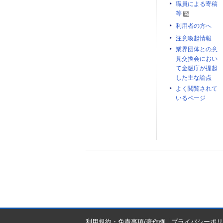
職員による寄稿
等
利用者の方へ
注意喚起情報
業界団体との意
見交換会におい
て金融庁が提起
した主な論点
よく閲覧されて
いるページ
利用規約・免責事項/著作権
プライバシーポリ