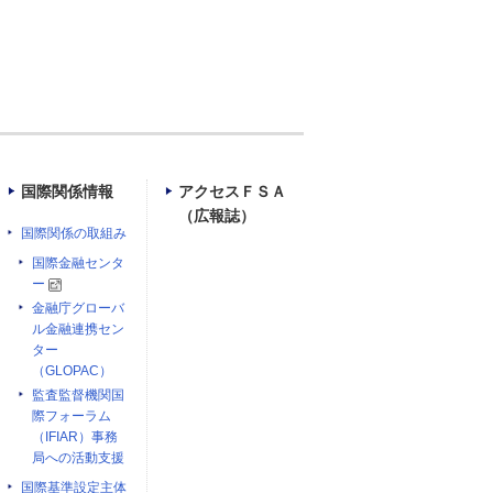
国際関係情報
アクセスＦＳＡ
（広報誌）
国際関係の取組み
国際金融センタ
ー
金融庁グローバ
ル金融連携セン
ター
（GLOPAC）
監査監督機関国
際フォーラム
（IFIAR）事務
局への活動支援
国際基準設定主体