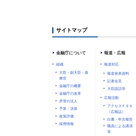
サイトマップ
金融庁について
報道・広報
組織
報道対応
大臣・副大臣・政
報道発表資料
務官
記者会見
金融庁の概要
大臣談話等
金融庁の改革
広報活動
所管の法人
アクセスＦＳＡ
予算・決算
（広報誌）
政策評価
白書・年次報告
採用情報
職員による講演
等