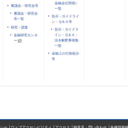
金融会社関係）
審議会・研究会等
一覧
審議会・研究会
告示・ガイドライ
等一覧
ン・Ｑ＆Ａ等
研究・調査
告示・ガイドラ
イン・Ｑ＆Ａ・
金融研究センタ
法令解釈事例集
ー
一覧
金融上の行政処分
等
シー
ウェブアクセシビリティ
アクセス
御意見・問い合わせ
各種情報検