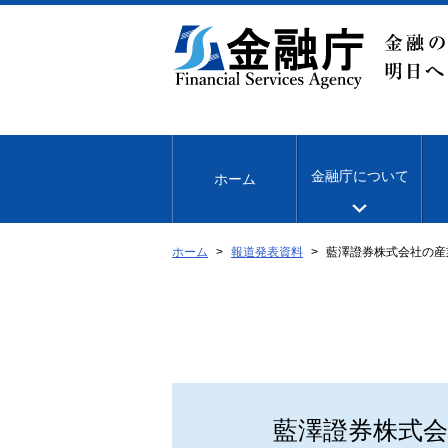
本
文
へ
移
動
金融庁について
ホーム
ホーム
報道発表資料
藍澤證券株式会社の産
藍澤證券株式