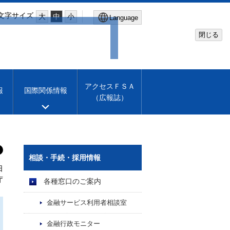
文字サイズ
大
中
小
Language
閉じる
Global Site
Financial Services Agency
アクセスＦＳＡ
報
国際関係情報
（広報誌）
Machine translation
English
相談・手続・採用情報
日
庁
各種窓口のご案内
金融サービス利用者相談室
金融行政モニター