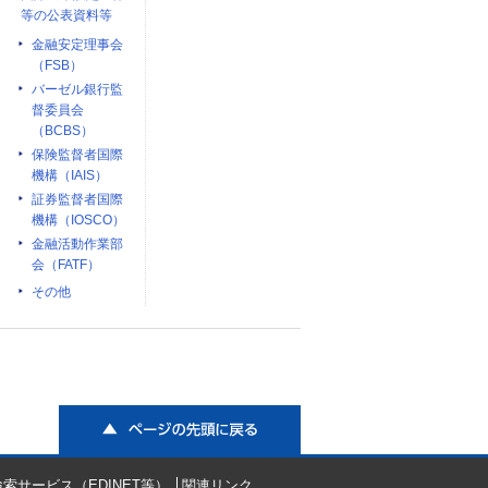
等の公表資料等
金融安定理事会
（FSB）
バーゼル銀行監
督委員会
（BCBS）
保険監督者国際
機構（IAIS）
証券監督者国際
機構（IOSCO）
金融活動作業部
会（FATF）
その他
ページの先頭に戻る
索サービス（EDINET等）
関連リンク