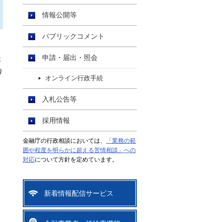
情報公開等
パブリックコメント
申請・届出・照会
事
り
オンライン行政手続
入札公告等
採用情報
金融庁の行政相談においては、
「業務の範
囲や程度を明らかに超える苦情相談」への
対応
について方針を定めています。
新着情報配信サービス