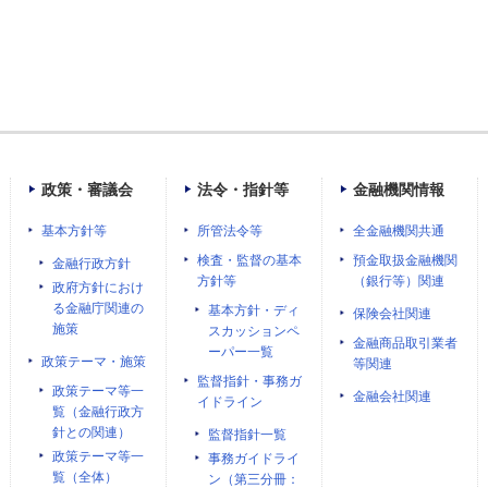
政策・審議会
法令・指針等
金融機関情報
基本方針等
所管法令等
全金融機関共通
検査・監督の基本
預金取扱金融機関
金融行政方針
方針等
（銀行等）関連
政府方針におけ
る金融庁関連の
基本方針・ディ
保険会社関連
施策
スカッションペ
金融商品取引業者
ーパー一覧
政策テーマ・施策
等関連
監督指針・事務ガ
政策テーマ等一
金融会社関連
イドライン
覧（金融行政方
針との関連）
監督指針一覧
政策テーマ等一
事務ガイドライ
覧（全体）
ン（第三分冊：