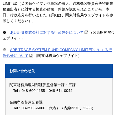
LIMITED（英国領ケイマン諸島籍の法人、適格機関投資家等特例業
務届出者）に対する検査の結果、問題が認められたことから、本
日、行政処分を行いました（詳細は、関東財務局ウェブサイトを参
照してください）。
※
あい証券株式会社に対する行政処分について
（関東財務局ウ
ェブサイト）
※
ARBITRAGE SYSTEM FUND COMPANY LIMITEDに対する行
政処分について
（関東財務局ウェブサイト）
お問い合わせ先
関東財務局理財部証券監督第一課・三課
Tel：048-600-1155、048-614-0044
金融庁監督局証券課
Tel：03-3506-6000（代表）（内線3370、2288）