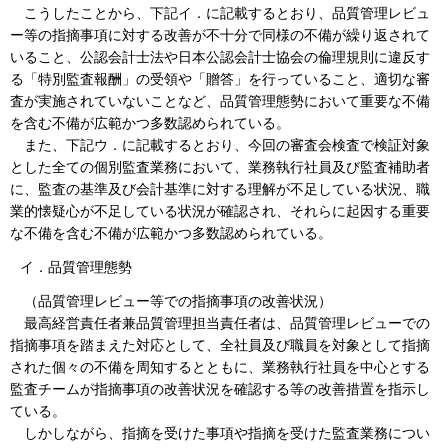
こうしたことから、下記イ．に記載するとおり、品質管理レビュ
ー等の指摘事項に対する改善が不十分で同様の不備が繰り返されて
いること、公認会計士法や日本公認会計士協会の倫理規則に違反す
る「特別監査報酬」の受領や「贈答」を行っていること、適切な審
査が実施されていないことなど、品質管理態勢において重要な不備
を含む不備が広範かつ多数認められている。
また、下記ウ．に記載するとおり、今回の審査会検査で検証対象
とした全ての個別監査業務において、業務執行社員及び監査補助者
に、監査の基準及び会計基準に対する理解が不足している状況、職
業的懐疑心が不足している状況が確認され、それらに起因する重要
な不備を含む不備が広範かつ多数認められている。
イ．品質管理態勢
（品質管理レビュー等での指摘事項の改善状況）
最高経営責任者兼品質管理担当責任者は、品質管理レビューでの
指摘事項を踏まえた対応として、全社員及び職員を対象として指摘
された個々の不備を周知するとともに、業務執行社員を中心とする
監査チームが指摘事項の改善状況を確認する等の改善措置を指示し
ている。
しかしながら、指摘を受けた事項や指摘を受けた監査業務につい