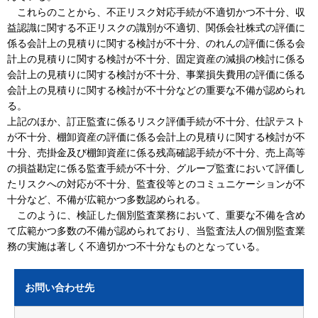
これらのことから、不正リスク対応手続が不適切かつ不十分、収
益認識に関する不正リスクの識別が不適切、関係会社株式の評価に
係る会計上の見積りに関する検討が不十分、のれんの評価に係る会
計上の見積りに関する検討が不十分、固定資産の減損の検討に係る
会計上の見積りに関する検討が不十分、事業損失費用の評価に係る
会計上の見積りに関する検討が不十分などの重要な不備が認められ
る。
上記のほか、訂正監査に係るリスク評価手続が不十分、仕訳テスト
が不十分、棚卸資産の評価に係る会計上の見積りに関する検討が不
十分、売掛金及び棚卸資産に係る残高確認手続が不十分、売上高等
の損益勘定に係る監査手続が不十分、グループ監査において評価し
たリスクへの対応が不十分、監査役等とのコミュニケーションが不
十分など、不備が広範かつ多数認められる。
このように、検証した個別監査業務において、重要な不備を含め
て広範かつ多数の不備が認められており、当監査法人の個別監査業
務の実施は著しく不適切かつ不十分なものとなっている。
お問い合わせ先