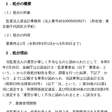
１．処分の概要
（１）処分の対象
監査法人原会計事務所（法人番号4010005003927）（所在地：東
京都千代田区大手町）
（２）処分の内容
業務停止1月（令和3年9月1日から9月30日まで）
２．処分理由
当監査法人の運営が著しく不当なものと認められたとして、令和3
年2月26日、金融庁は公認会計士・監査審査会（以下「審査会」と
いう。）から行政処分勧告を受け、調査を行った結果、下記ア．か
らウ．までに記載する事実が認められ、当該事実は公認会計士法
（昭和23年法律第103号）（以下「法」という。）第34条の11第1
項に規定する「利害関係規定違反」及び同法第34条の21第2項第3号
に規定する「運営が著しく不当と認められるとき」に該当する。
ア．業務管理態勢
当監査法人は、代表社員４名、社員２名、常勤職員である監査補