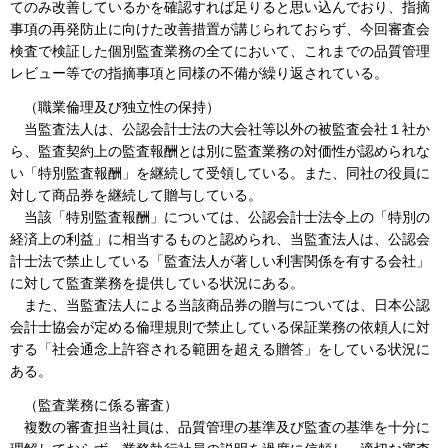
てのみ改善しているかを確認すれば足りると思い込んでおり、指摘
事項の再発防止に向けた改善措置が講じられておらず、今回審査会
検査で検証した個別監査業務の全てにおいて、これまでの品質管理
レビュー等での指摘事項と同様の不備が繰り返されている。
（職業倫理及び独立性の保持）
当監査法人は、公認会計士法の大会社等以外の被監査会社１社か
ら、監査契約上の監査報酬とは別に監査業務の対価性が認められな
い「特別監査報酬」を継続して受領している。また、同社の役員に
対して商品券を継続して贈与している。
当該「特別監査報酬」については、公認会計士法令上の「特別の
経済上の利益」に相当するものと認められ、当監査法人は、公認会
計士法で禁止している「監査法人が著しい利害関係を有する会社」
に対して監査業務を提供している状況にある。
また、当監査法人による当該商品券の贈与については、日本公認
会計士協会が定める倫理規則で禁止している保証業務の依頼人に対
する「社会通念上許容される範囲を超える贈答」をしている状況に
ある。
（監査業務に係る審査）
複数の審査担当社員は、品質管理の基準及び監査の基準を十分に