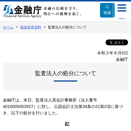
本
文
検索
へ
MENU
移
ホーム
報道発表資料
監査法人の処分について
動
令和３年８月6日
金融庁
監査法人の処分について
金融庁は、本日、監査法人原会計事務所（法人番号
4010005003927）に対し、公認会計士法第34条の21第2項に基づ
き、以下の処分を行いました。
記