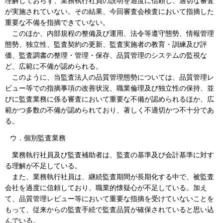
理解しておらず、業務執行社員の説明を過度に信頼し、適切な審査
が実施されていない。その結果、今回審査会検査において指摘した
重要な不備を指摘できていない。
このほか、内部規程の整備及び運用、法令等遵守態勢、情報管理
態勢、独立性、監査契約の更新、監査実施者の教育・訓練及び評
価、監査調書の整理・管理・保存、品質管理のシステムの監視な
ど、広範に不備が認められる。
このように、当監査法人の品質管理態勢については、品質管理レ
ビュー等での指摘事項の改善状況、職業倫理及び独立性の保持、並
びに監査業務に係る審査において重要な不備が認められるほか、広
範かつ多数の不備が認められており、著しく不適切かつ不十分であ
る。
ウ．個別監査業務
業務執行社員及び監査補助者は、監査の基準及び会計基準に対す
る理解が不足している。
また、業務執行社員は、継続監査期間が長期化する中で、被監査
会社を過度に信頼しており、職業的懐疑心が不足している。加え
て、品質管理レビュー等において重要な指摘を受けていないことを
もって、従来からの監査手続で監査品質が確保されていると思い込
んでいる。