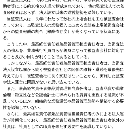
助者等による約10名の人員で構成されており、他の監査法人での監
査経験者はおらず、法人設立以来の運営態勢を踏襲している。
当監査法人は、長年にわたって数社の上場会社を主な被監査会社
としており、当監査法人の業務収入に占める当該各上場被監査会社
からの監査報酬の割合（報酬依存度）が高くなっている状況にあ
る。
こうした中、最高経営責任者兼品質管理担当責任者は、当監査法
人の強みを、業務執行社員自らが親身になって被監査会社に対応す
ること及び小回りが利くことであるとしている。
しかしながら、最高経営責任者兼品質管理担当責任者は、当監査
法人設立以前から続く被監査会社との関係の維持・継続を最優先に
考えており、被監査会社に長く変動はないことから、実施した監査
や法人運営に問題がないと思い込んでいる。
また、最高経営責任者兼品質管理担当責任者は、監査品質や職業
倫理・独立性など公認会計士に求められる資質を重視する意識が不
足しているほか、組織的な業務運営や品質管理態勢を構築する必要
性を認識していない。
さらに、最高経営責任者兼品質管理担当責任者のみによる法人運
営が常態化しており、最高経営責任者兼品質管理担当責任者以外の
社員は、社員としての職責を果たす必要性を認識していない。