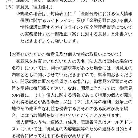
（４）連絡先（住所、電話番号又はメールアドレス）
（５）御意見（理由含む）
※郵送の場合は、封筒表面に「「金融分野における個人情報
保護に関するガイドライン」及び「金融分野における個人
情報保護に関するガイドラインの安全管理措置等について
の実務指針」の一部改正（案）に対する意見」と朱書きい
ただきますようお願いします。
【お寄せいただいた御意見及び個人情報の取扱いについて】
御意見をお寄せいただいた方の氏名（法人又は団体の場合は
名称）については、開示の請求等があった場合には、御意見の
内容とともに開示させていただきますので、御承知おきくださ
い。開示の際に匿名を希望される場合は、御意見の冒頭にその
旨を明確に御記載ください。なお、開示に当たっては、御意見
の内容に、（１）個人に関する情報であって特定の個人が識別
され得る記述がある場合、又は（２）法人等の権利、競争上の
地位その他正当な利益を侵害するおそれのある記述がある場
合、には当該箇所を伏せさせていただくことがあります。
個人情報のうち、連絡先（住所、電話番号又はメールアドレ
ス）については、御意見の内容確認等のための連絡を目的とす
る場合に限って利用する場合があります。