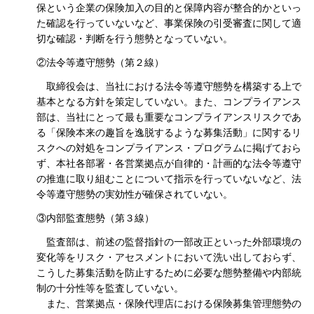
保という企業の保険加入の目的と保障内容が整合的かといっ
た確認を行っていないなど、事業保険の引受審査に関して適
切な確認・判断を行う態勢となっていない。
②法令等遵守態勢（第２線）
取締役会は、当社における法令等遵守態勢を構築する上で
基本となる方針を策定していない。また、コンプライアンス
部は、当社にとって最も重要なコンプライアンスリスクであ
る「保険本来の趣旨を逸脱するような募集活動」に関するリ
スクへの対処をコンプライアンス・プログラムに掲げておら
ず、本社各部署・各営業拠点が自律的・計画的な法令等遵守
の推進に取り組むことについて指示を行っていないなど、法
令等遵守態勢の実効性が確保されていない。
③内部監査態勢（第３線）
監査部は、前述の監督指針の一部改正といった外部環境の
変化等をリスク・アセスメントにおいて洗い出しておらず、
こうした募集活動を防止するために必要な態勢整備や内部統
制の十分性等を監査していない。
また、営業拠点・保険代理店における保険募集管理態勢の