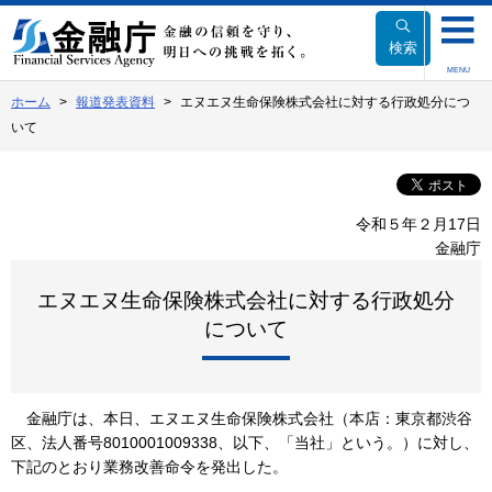
本
文
検索
へ
MENU
移
ホーム
報道発表資料
エヌエヌ生命保険株式会社に対する行政処分につ
動
いて
令和５年２月17日
金融庁
エヌエヌ生命保険株式会社に対する行政処分
について
金融庁は、本日、エヌエヌ生命保険株式会社（本店：東京都渋谷
区、法人番号8010001009338、以下、「当社」という。）に対し、
下記のとおり業務改善命令を発出した。