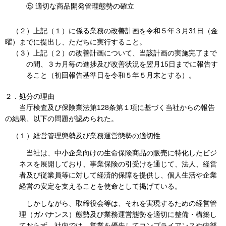
⑤ 適切な商品開発管理態勢の確立
（２）上記（１）に係る業務の改善計画を令和５年３月31日（金
曜）までに提出し、ただちに実行すること。
（３）上記（２）の改善計画について、当該計画の実施完了まで
の間、３カ月毎の進捗及び改善状況を翌月15日までに報告す
ること（初回報告基準日を令和５年５月末とする）。
２．処分の理由
当庁検査及び保険業法第128条第１項に基づく当社からの報告
の結果、以下の問題が認められた。
（１）経営管理態勢及び業務運営態勢の適切性
当社は、中小企業向けの生命保険商品の販売に特化したビジ
ネスを展開しており、事業保険の引受けを通じて、法人、経営
者及び従業員等に対して経済的保障を提供し、個人生活や企業
経営の安定を支えることを使命として掲げている。
しかしながら、取締役会等は、それを実現するための経営管
理（ガバナンス）態勢及び業務運営態勢を適切に整備・構築し
ておらず、社内では、営業を優先してコンプライアンスや内部