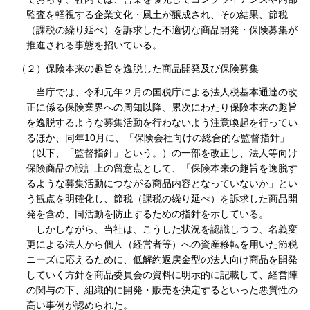
監査を軽視する企業文化・風土が醸成され、その結果、節税
（課税の繰り延べ）を訴求した不適切な商品開発・保険募集が
推進される事態を招いている。
（２）保険本来の趣旨を逸脱した商品開発及び保険募集
当庁では、令和元年２月の国税庁による法人税基本通達の改
正に係る保険業界への周知以降、累次にわたり保険本来の趣旨
を逸脱するような募集活動を行わないよう注意喚起を行ってい
るほか、同年10月に、「保険会社向けの総合的な監督指針」
（以下、「監督指針」という。）の一部を改正し、法人等向け
保険商品の設計上の留意点として、「保険本来の趣旨を逸脱す
るような募集活動につながる商品内容となっていないか」とい
う観点を明確化し、節税（課税の繰り延べ）を訴求した商品開
発を含め、同活動を防止するための指針を示している。
しかしながら、当社は、こうした状況を認識しつつ、名義変
更による法人から個人（経営者等）への資産移転を用いた節税
ニーズに応えるために、低解約返戻金型の法人向け商品を開発
していく方針を商品委員会の資料に明示的に記載して、経営陣
の関与の下、組織的に開発・販売を決定するといった悪質性の
高い事例が認められた。