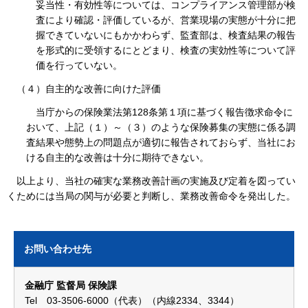
妥当性・有効性等については、コンプライアンス管理部が検
査により確認・評価しているが、営業現場の実態が十分に把
握できていないにもかかわらず、監査部は、検査結果の報告
を形式的に受領するにとどまり、検査の実効性等について評
価を行っていない。
（４）自主的な改善に向けた評価
当庁からの保険業法第128条第１項に基づく報告徴求命令に
おいて、上記（１）～（３）のような保険募集の実態に係る調
査結果や態勢上の問題点が適切に報告されておらず、当社にお
ける自主的な改善は十分に期待できない。
以上より、当社の確実な業務改善計画の実施及び定着を図ってい
くためには当局の関与が必要と判断し、業務改善命令を発出した。
お問い合わせ先
金融庁 監督局 保険課
Tel 03-3506-6000（代表）（内線2334、3344）