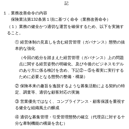
記
１．業務改善命令の内容
保険業法第132条第１項に基づく命令（業務改善命令）
（１）業務の健全かつ適切な運営を確保するため、以下を実施す
ること。
① 経営体制の見直しを含む経営管理（ガバナンス）態勢の抜
本的な強化
（今回の処分を踏まえた経営管理（ガバナンス）上の問題
点に関する経営姿勢の明確化、及び今後のビジネスモデル
のあり方に係る検討を含め、下記②～⑤を着実に実行する
ために必要となる態勢の整備・構築）
② 保険本来の趣旨を逸脱するような募集活動による契約の特
定、調査等、適切な顧客対応の実施
③ 営業優先ではなく、コンプライアンス・顧客保護を重視す
る健全な組織風土の醸成
④ 適切な募集管理・引受管理態勢の確立（代理店に対する十
分な牽制機能の構築を含む）