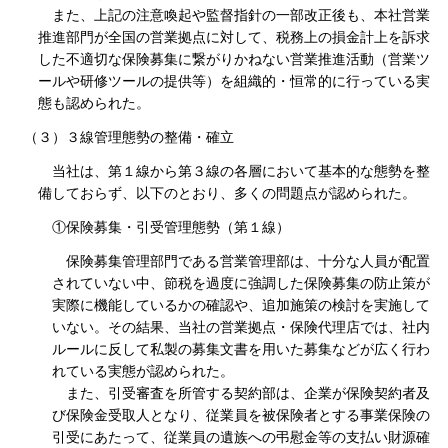
また、上記の注意喚起や監督指針の一部改正後も、本社営業
推進部門が全国の営業拠点に対して、税務上の損金計上を訴求
した不適切な保険募集に繋がりかねない営業推進活動（営業ツ
ールや研修ツールの提供等）を組織的・恒常的に行っている実
態も認められた。
（３）３線管理態勢の整備・確立
当社は、第１線から第３線の各層において基本的な態勢を整
備しておらず、以下のとおり、多くの問題点が認められた。
①保険募集・引受管理態勢（第１線）
保険募集管理部門である営業管理部は、十分な人員が配置
されていない中、節税を過度に強調した保険募集の防止策が
実際に機能しているかの確認や、追加施策の検討を実施して
いない。その結果、当社の営業拠点・保険代理店では、社内
ルールに反して私製の募集文書を用いた募集などが広く行わ
れている実態が認められた。
また、引受審査を所管する契約部は、企業が保険契約者及
び保険金受取人となり、従業員を被保険者とする事業保険の
引受にあたって、従業員の遺族への弔慰金等の支払い財源確